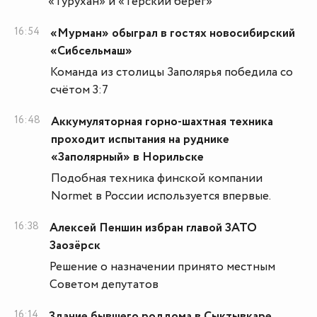
«Турухан» и «Терский берег»
16:54
«Мурман» обыграл в гостях новосибирский
«Сибсельмаш»
Команда из столицы Заполярья победила со
счётом 3:7
16:48
Аккумуляторная горно-шахтная техника
проходит испытания на руднике
«Заполярный» в Норильске
Подобная техника финской компании
Normet в России используется впервые.
16:38
Алексей Пеншин избран главой ЗАТО
Заозёрск
Решение о назначении принято местным
Советом депутатов
16:14
Здание бывшего роддома в Сыктывкаре