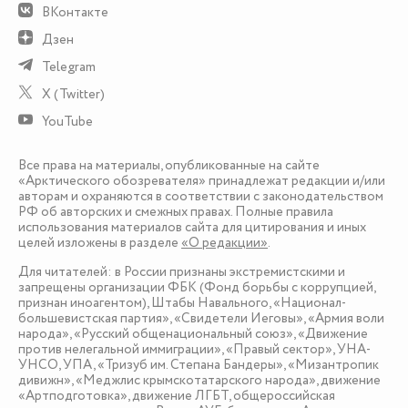
ВКонтакте
Дзен
Telegram
X (Twitter)
YouTube
Все права на материалы, опубликованные на сайте
«Арктического обозревателя» принадлежат редакции и/или
авторам и охраняются в соответствии с законодательством
РФ об авторских и смежных правах. Полные правила
использования материалов сайта для цитирования и иных
целей изложены в разделе
«О редакции»
.
Для читателей: в России признаны экстремистскими и
запрещены организации ФБК (Фонд борьбы с коррупцией,
признан иноагентом), Штабы Навального, «Национал-
большевистская партия», «Свидетели Иеговы», «Армия воли
народа», «Русский общенациональный союз», «Движение
против нелегальной иммиграции», «Правый сектор», УНА-
УНСО, УПА, «Тризуб им. Степана Бандеры», «Мизантропик
дивижн», «Меджлис крымскотатарского народа», движение
«Артподготовка», движение ЛГБТ, общероссийская