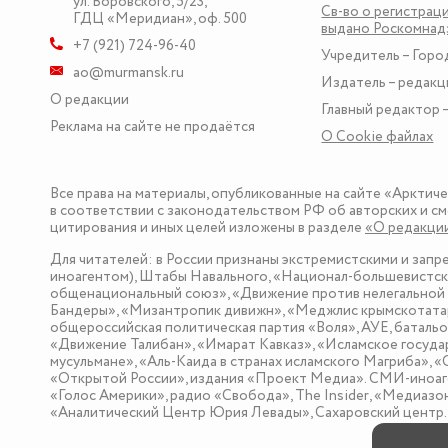
ул. Воровского, 5/23
,
Св-во о регистраци
ГДЦ «Меридиан», оф. 500
выдано Роскомна
+7 (921) 724-96-40
Учредитель – Горо
ao@murmansk.ru
Издатель – редакц
О редакции
Главный редактор –
Реклама на сайте не продаётся
О Сookie файлах
Все права на материалы, опубликованные на сайте «Арктич
в соответствии с законодательством РФ об авторских и см
цитирования и иных целей изложены в разделе
«О редакци
Для читателей: в России признаны экстремистскими и зап
иноагентом), Штабы Навального, «Национал-большевистска
общенациональный союз», «Движение против нелегальной 
Бандеры», «Мизантропик дивижн», «Меджлис крымскотатар
общероссийская политическая партия «Воля», АУЕ, баталь
«Движение Талибан», «Имарат Кавказ», «Исламское госуда
мусульмане», «Аль-Каида в странах исламского Магриба», 
«Открытой России», издания «Проект Медиа». СМИ-иноаге
«Голос Америки», радио «Свобода», The Insider, «Медиа
«Аналитический Центр Юрия Левады», Сахаровский центр. I