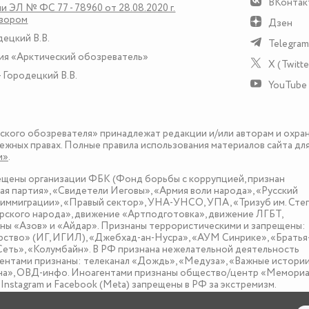
ВКонтак
и ЭЛ № ФС 77 - 78960 от 28.08.2020 г.
дзором
Дзен
децкий В.В.
Telegram
ия «Арктический обозреватель»
X (Twitte
 Городецкий В.В.
YouTube
еского обозревателя» принадлежат редакции и/или авторам и охра
ежных правах. Полные правила использования материалов сайта дл
и»
.
рещены организации ФБК (Фонд борьбы с коррупцией, признан
я партия», «Свидетели Иеговы», «Армия воли народа», «Русский
иммиграции», «Правый сектор», УНА-УНСО, УПА, «Тризуб им. Сте
ского народа», движение «Артподготовка», движение ЛГБТ,
оны «Азов» и «Айдар». Признаны террористическими и запрещены:
рство» (ИГ, ИГИЛ), «Джебхад-ан-Нусра», «АУМ Синрике», «Братья
«Сеть», «Колумбайн». В РФ признана нежелательной деятельность
нтами признаны: телеканал «Дождь», «Медуза», «Важные истории
зона», ОВД-инфо. Иноагентами признаны общество/центр «Мемориа
nstagram и Facebook (Metа) запрещены в РФ за экстремизм.