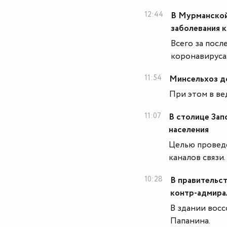
12:44
В Мурманской
заболевания 
Всего за посл
коронавируса
11:54
Минсельхоз д
При этом в ве
11:07
В столице Зап
населения
Целью проведе
каналов связи.
10:28
В правительст
контр-адмира
В здании вос
Папанина.