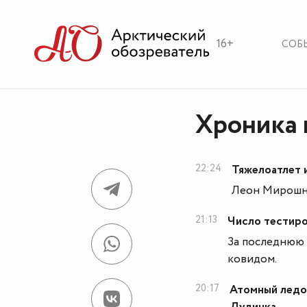
16+
СОБ
Хроника 
22:24
Тяжелоатлет 
Леон Мирошни
21:13
Число тестиро
За последнюю 
ковидом.
20:17
Атомный ледок