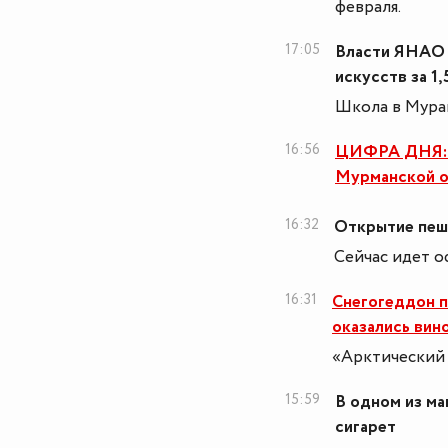
февраля.
17:05
Власти ЯНАО 
искусств за 1
Школа в Мурав
16:56
ЦИФРА ДНЯ: 7
Мурманской об
16:32
Открытие пеш
Сейчас идет о
16:31
Снегогеддон п
оказались вин
«Арктический 
15:59
В одном из ма
сигарет