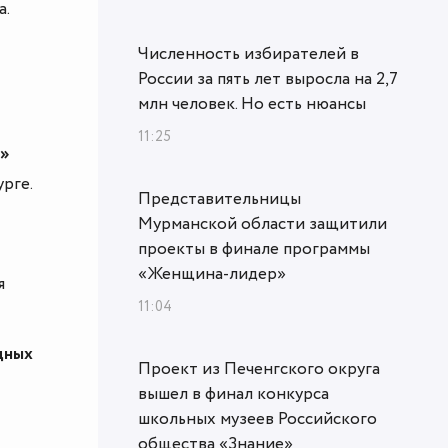
а.
Численность избирателей в
России за пять лет выросла на 2,7
млн человек. Но есть нюансы
11:25
2»
рге.
Представительницы
Мурманской области защитили
проекты в финале программы
«Женщина‑лидер»
я
11:04
дных
Проект из Печенгского округа
вышел в финал конкурса
школьных музеев Российского
общества «Знание»