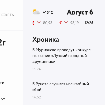
Август 6
+15°C
СЮЖЕТЫ
$
80,93
€
93,19
12:25
Хроника
2г
В Мурманске проведут конкурс
на звание «Лучший народный
дружинник»
15:24
сти
В Рунете случился масштабный
сбой
14:52
орт