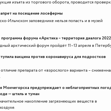
укция изъята из торгового оборота, проводится проверк
запрет на посещение лосефермы
ско-Илычском заповеднике нельзя попасть и в музей
 программа форума «Арктика – территория диалога 202
ный арктический форум пройдёт 11–13 апреля в Петербу
тупила вакцина против коронавируса для подростков
отличие препарата от «взрослого» варианта – сниженна
.
я Мончегорска предупреждает о неблагоприятных пого
роде — штиль и туман
ачительное накопление загрязняющих веществ в
оздухе.