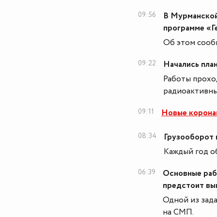
09:56
В Мурманской
программе «Г
Об этом сооб
09:22
Начались пла
Работы прохо
радиоактивны
09:11
Новые корона
08:34
Грузооборот 
Каждый год о
06:39
Основные раб
предстоит вы
Одной из зада
на СМП.