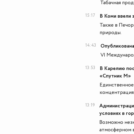
Табачная прод
15:17
В Коми ввели 
Также в Печор
природы.
14:43
Опубликована
VI Международ
13:53
В Карелию пос
«Спутник М»
Единственное 
концентрация
13:19
Администраци
условиях в го
Возможно незн
атмосферном в