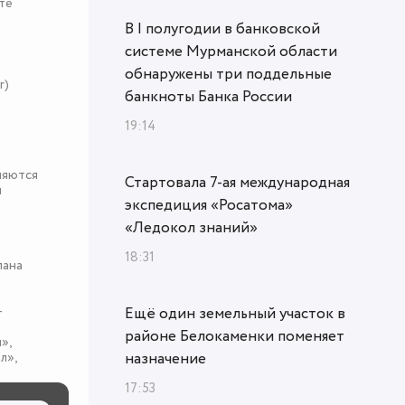
те
В I полугодии в банковской
системе Мурманской области
обнаружены три поддельные
r)
банкноты Банка России
19:14
няются
Стартовала 7-ая международная
я
экспедиция «Росатома»
«Ледокол знаний»
18:31
пана
-
Ещё один земельный участок в
районе Белокаменки поменяет
»,
л»,
назначение
17:53