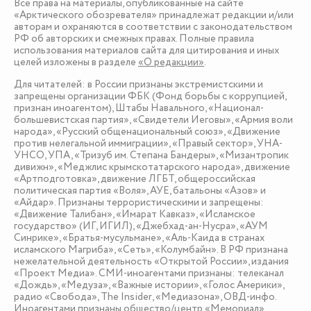
Все права на материалы, опубликованные на сайте
«Арктического обозревателя» принадлежат редакции и/или
авторам и охраняются в соответствии с законодательством
РФ об авторских и смежных правах. Полные правила
использования материалов сайта для цитирования и иных
целей изложены в разделе
«О редакции»
.
Для читателей: в России признаны экстремистскими и
запрещены организации ФБК (Фонд борьбы с коррупцией,
признан иноагентом), Штабы Навального, «Национал-
большевистская партия», «Свидетели Иеговы», «Армия воли
народа», «Русский общенациональный союз», «Движение
против нелегальной иммиграции», «Правый сектор», УНА-
УНСО, УПА, «Тризуб им. Степана Бандеры», «Мизантропик
дивижн», «Меджлис крымскотатарского народа», движение
«Артподготовка», движение ЛГБТ, общероссийская
политическая партия «Воля», АУЕ, батальоны «Азов» и
«Айдар». Признаны террористическими и запрещены:
«Движение Талибан», «Имарат Кавказ», «Исламское
государство» (ИГ, ИГИЛ), «Джебхад-ан-Нусра», «АУМ
Синрике», «Братья-мусульмане», «Аль-Каида в странах
исламского Магриба», «Сеть», «Колумбайн». В РФ признана
нежелательной деятельность «Открытой России», издания
«Проект Медиа». СМИ-иноагентами признаны: телеканал
«Дождь», «Медуза», «Важные истории», «Голос Америки»,
радио «Свобода», The Insider, «Медиазона», ОВД-инфо.
Иноагентами признаны общество/центр «Мемориал»,