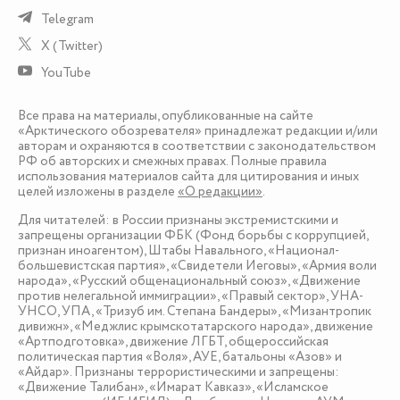
Telegram
X (Twitter)
YouTube
Все права на материалы, опубликованные на сайте
«Арктического обозревателя» принадлежат редакции и/или
авторам и охраняются в соответствии с законодательством
РФ об авторских и смежных правах. Полные правила
использования материалов сайта для цитирования и иных
целей изложены в разделе
«О редакции»
.
Для читателей: в России признаны экстремистскими и
запрещены организации ФБК (Фонд борьбы с коррупцией,
признан иноагентом), Штабы Навального, «Национал-
большевистская партия», «Свидетели Иеговы», «Армия воли
народа», «Русский общенациональный союз», «Движение
против нелегальной иммиграции», «Правый сектор», УНА-
УНСО, УПА, «Тризуб им. Степана Бандеры», «Мизантропик
дивижн», «Меджлис крымскотатарского народа», движение
«Артподготовка», движение ЛГБТ, общероссийская
политическая партия «Воля», АУЕ, батальоны «Азов» и
«Айдар». Признаны террористическими и запрещены:
«Движение Талибан», «Имарат Кавказ», «Исламское