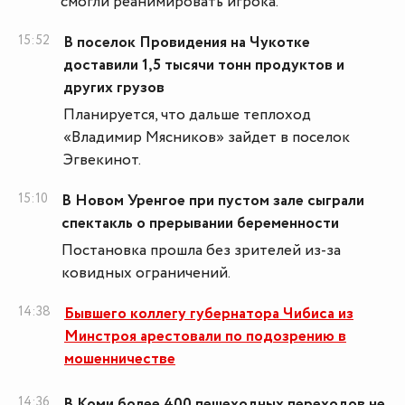
смогли реанимировать игрока.
15:52
В поселок Провидения на Чукотке
доставили 1,5 тысячи тонн продуктов и
других грузов
Планируется, что дальше теплоход
«Владимир Мясников» зайдет в поселок
Эгвекинот.
15:10
В Новом Уренгое при пустом зале сыграли
спектакль о прерывании беременности
Постановка прошла без зрителей из-за
ковидных ограничений.
14:38
Бывшего коллегу губернатора Чибиса из
Минстроя арестовали по подозрению в
мошенничестве
14:36
В Коми более 400 пешеходных переходов не