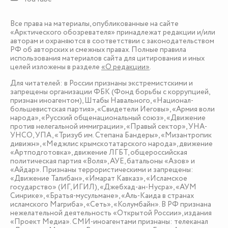
Все права на материалы, опубликованные на сайте
«Арктического обозревателя» принадлежат редакции и/или
авторам и охраняются в соответствии с законодательством
РФ об авторских и смежных правах. Полные правила
использования материалов сайта для цитирования и иных
целей изложены в разделе
«О редакции»
.
Для читателей: в России признаны экстремистскими и
запрещены организации ФБК (Фонд борьбы с коррупцией,
признан иноагентом), Штабы Навального, «Национал-
большевистская партия», «Свидетели Иеговы», «Армия воли
народа», «Русский общенациональный союз», «Движение
против нелегальной иммиграции», «Правый сектор», УНА-
УНСО, УПА, «Тризуб им. Степана Бандеры», «Мизантропик
дивижн», «Меджлис крымскотатарского народа», движение
«Артподготовка», движение ЛГБТ, общероссийская
политическая партия «Воля», АУЕ, батальоны «Азов» и
«Айдар». Признаны террористическими и запрещены:
«Движение Талибан», «Имарат Кавказ», «Исламское
государство» (ИГ, ИГИЛ), «Джебхад-ан-Нусра», «АУМ
Синрике», «Братья-мусульмане», «Аль-Каида в странах
исламского Магриба», «Сеть», «Колумбайн». В РФ признана
нежелательной деятельность «Открытой России», издания
«Проект Медиа». СМИ-иноагентами признаны: телеканал