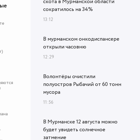
скота в Мурманской области
ные
сократилось на 34%
13:12
те
В мурманском онкодиспансере
открыли часовню
r)
12:29
Волонтёры очистили
няются
полуостров Рыбачий от 60 тонн
я
мусора
11:56
пана
В Мурманске 12 августа можно
будет увидеть солнечное
-
затмение