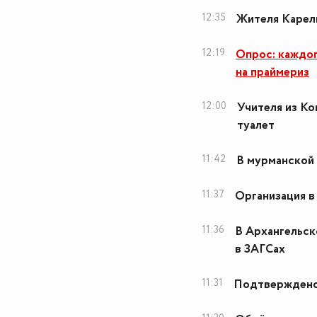
12:35
Жителя Карел
12:19
Опрос: каждог
на праймериз
12:00
Учителя из Ко
туалет
11:42
В мурманской 
11:37
Организация в
11:36
В Архангельск
в ЗАГСах
11:31
Подтверждено 