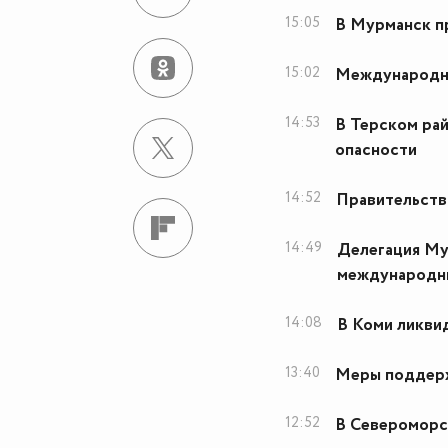
15:05
В Мурманск п
15:02
Международны
14:53
В Терском ра
опасности
14:52
Правительств
14:49
Делегация Му
международны
14:08
В Коми ликви
13:40
Меры поддерж
12:52
В Североморс