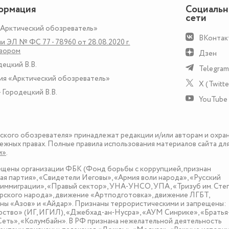
ормация
Социаль
сети
«Арктический обозреватель»
ВКонтак
и ЭЛ № ФС 77 - 78960 от 28.08.2020 г.
дзором
Дзен
децкий В.В.
Telegram
ия «Арктический обозреватель»
X (Twitte
 Городецкий В.В.
YouTube
еского обозревателя» принадлежат редакции и/или авторам и охра
ежных правах. Полные правила использования материалов сайта дл
и»
.
рещены организации ФБК (Фонд борьбы с коррупцией, признан
я партия», «Свидетели Иеговы», «Армия воли народа», «Русский
иммиграции», «Правый сектор», УНА-УНСО, УПА, «Тризуб им. Сте
ского народа», движение «Артподготовка», движение ЛГБТ,
оны «Азов» и «Айдар». Признаны террористическими и запрещены:
рство» (ИГ, ИГИЛ), «Джебхад-ан-Нусра», «АУМ Синрике», «Братья
«Сеть», «Колумбайн». В РФ признана нежелательной деятельность