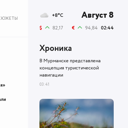
Август 8
+8°C
СЮЖЕТЫ
$
82,17
€
94,84
02:44
Хроника
В Мурманске представлена
концепция туристической
навигации
03:41
ля»
али