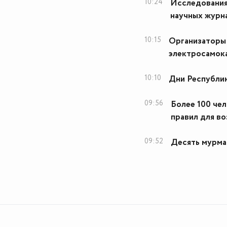
10:24
Исследования
научных журн
10:15
Организаторы 
электросамок
10:10
Дни Республик
09:56
Более 100 че
правил для в
09:52
Десять мурма