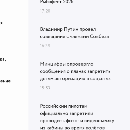
Рыбафест 2026
17:20
ия
Владимир Путин провел
совещание с членами Совбеза
16:38
ка,
Минцифры опровергло
сообщения о планах запретить
детям авторизацию в соцсетях
шение
15:53
Российским пилотам
официально запретили
проводить фото- и видеосъёмку
из кабины во время полётов