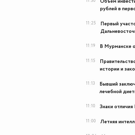
11:30
Объём инвести
рублей в перв
11:25
Первый участо
Дальневосточн
11:19
В Мурманске о
11:15
Правительство
истории и зак
11:13
Бывший заключ
лечебной диет
11:10
Знаки отличия
11:00
Летняя интелл