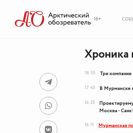
16+
СОБ
Хроника 
18:55
Три компании
17:43
В Мурманске п
16:23
Проектируему
Москва - Сан
16:11
Мурманская по