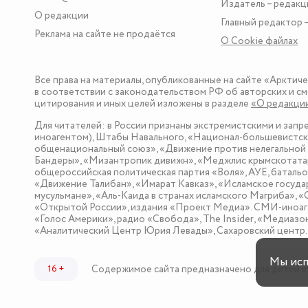
Издатель – редакц
О редакции
Главный редактор –
Реклама на сайте не продаётся
О Сookie файлах
Все права на материалы, опубликованные на сайте «Арктич
в соответствии с законодательством РФ об авторских и см
цитирования и иных целей изложены в разделе
«О редакци
Для читателей: в России признаны экстремистскими и зап
иноагентом), Штабы Навального, «Национал-большевистска
общенациональный союз», «Движение против нелегальной 
Бандеры», «Мизантропик дивижн», «Меджлис крымскотатар
общероссийская политическая партия «Воля», АУЕ, баталь
«Движение Талибан», «Имарат Кавказ», «Исламское госуда
мусульмане», «Аль-Каида в странах исламского Магриба», 
«Открытой России», издания «Проект Медиа». СМИ-иноаге
«Голос Америки», радио «Свобода», The Insider, «Медиа
«Аналитический Центр Юрия Левады», Сахаровский центр. I
Мы ис
Содержимое сайта предназначено для детей с
16 +