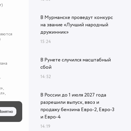
r)
В Мурманске проведут конкурс
на звание «Лучший народный
дружинник»
няются
я
15:24
В Рунете случился масштабный
пана
сбой
14:52
-
»,
л»,
В России до 1 июля 2027 года
разрешили выпуск, ввоз и
продажу бензина Евро-2, Евро-3
Понятно
и Евро-4
14:19