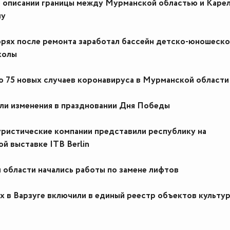
 описании границы между Мурманской областью и Каре
лу
рях после ремонта заработал бассейн детско-юношеск
колы
 75 новых случаев коронавируса в Мурманской области
ли изменения в праздновании Дня Победы
уристические компании представили республику на
й выставке ITB Berlin
 области начались работы по замене лифтов
 в Варзуге включили в единый реестр объектов культу