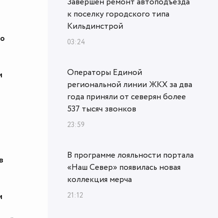
Завершен ремонт автоподъезда
к поселку городского типа
Кильдинстрой
но
03:24
Операторы Единой
м
региональной линии ЖКХ за два
года приняли от северян более
537 тысяч звонков
23:59
В программе лояльности портала
в
«Наш Север» появилась новая
коллекция мерча
21:12
и