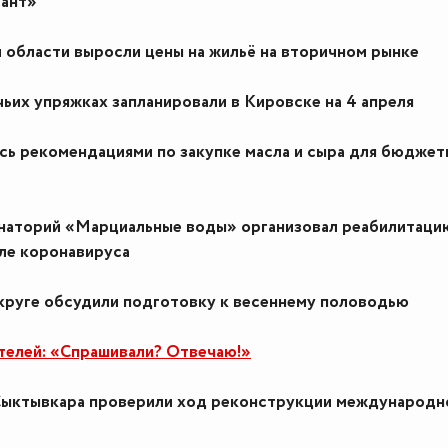
ант»
 области выросли цены на жильё на вторичном рынке
чьих упряжках запланировали в Кировске на 4 апреля
ись рекомендациями по закупке масла и сыра для бюдже
наторий «Марциальные воды» организовал реабилитаци
ле коронавируса
круге обсудили подготовку к весеннему половодью
елей: «Спрашивали? Отвечаю!»
Сыктывкара проверили ход реконструкции международн