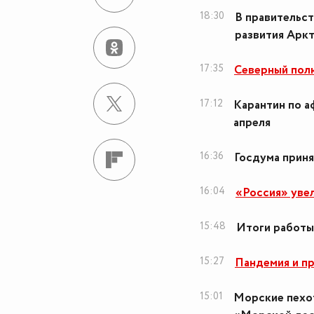
18:30
В правительст
развития Арк
17:35
Северный пол
17:12
Карантин по а
апреля
16:36
Госдума приня
16:04
«Россия» уве
15:48
Итоги работы
15:27
Пандемия и п
15:01
Морские пехот