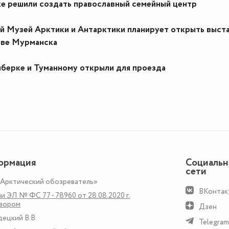
ке решили создать православный семейный центр
й Музей Арктики и Антарктики планирует открыть выст
тве Мурманска
иберке и Туманному открыли для проезда
ормация
Социаль
сети
«Арктический обозреватель»
ВКонтак
и ЭЛ № ФС 77 - 78960 от 28.08.2020 г.
дзором
Дзен
децкий В.В.
Telegram