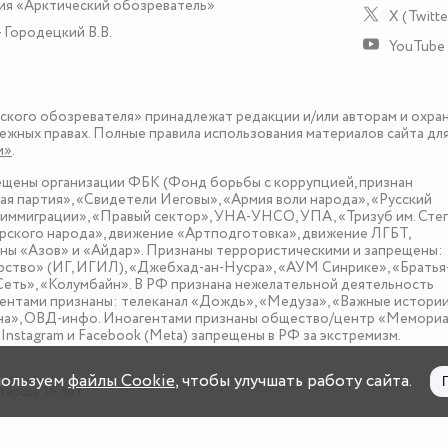
ия «Арктический обозреватель»
X (Twitte
 Городецкий В.В.
YouTube
еского обозревателя» принадлежат редакции и/или авторам и охра
ежных правах. Полные правила использования материалов сайта дл
и»
.
рещены организации ФБК (Фонд борьбы с коррупцией, признан
я партия», «Свидетели Иеговы», «Армия воли народа», «Русский
иммиграции», «Правый сектор», УНА-УНСО, УПА, «Тризуб им. Сте
ского народа», движение «Артподготовка», движение ЛГБТ,
оны «Азов» и «Айдар». Признаны террористическими и запрещены:
рство» (ИГ, ИГИЛ), «Джебхад-ан-Нусра», «АУМ Синрике», «Братья
«Сеть», «Колумбайн». В РФ признана нежелательной деятельность
нтами признаны: телеканал «Дождь», «Медуза», «Важные истории
зона», ОВД-инфо. Иноагентами признаны общество/центр «Мемориа
nstagram и Facebook (Metа) запрещены в РФ за экстремизм.
пользуем
файлы Cookie
, чтобы улучшать работу сайта.
тарше 16 лет