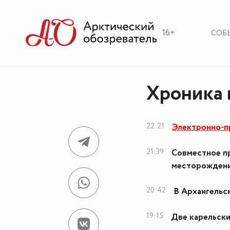
16+
СОБ
Хроника н
22:21
Электронно-п
21:39
Совместное п
месторождени
20:42
В Архангельс
19:15
Две карельски