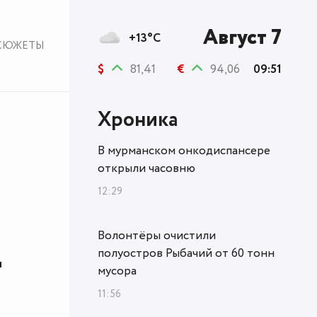
Август 7
+13°C
СЮЖЕТЫ
$
81,41
€
94,06
09:51
Хроника
В мурманском онкодиспансере
открыли часовню
12:29
Волонтёры очистили
полуостров Рыбачий от 60 тонн
и
мусора
11:56