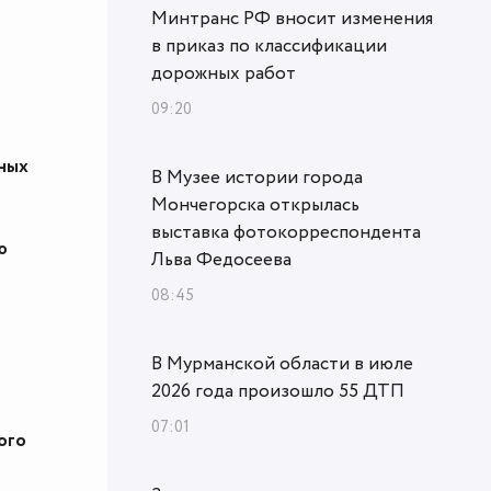
Минтранс РФ вносит изменения
в приказ по классификации
дорожных работ
09:20
тных
В Музее истории города
Мончегорска открылась
выставка фотокорреспондента
ю
Льва Федосеева
08:45
В Мурманской области в июле
2026 года произошло 55 ДТП
07:01
ого