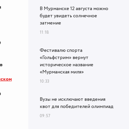
и
В Мурманске 12 августа можно
будет увидеть солнечное
затмение
11:18
9
Фестивалю спорта
«Гольфстрим» вернут
ов
историческое название
«Мурманская миля»
нском
10:33
и
Вузы не исключают введения
квот для победителей олимпиад
09:57