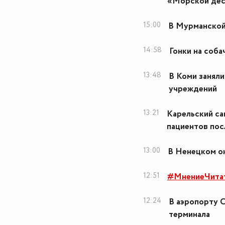
«Морской дес
15:00
В Мурманской
14:58
Гонки на соба
13:48
В Коми занял
учреждений
13:21
Карельский са
пациентов пос
13:00
В Ненецком о
12:51
#МнениеЧитат
12:24
В аэропорту 
терминала