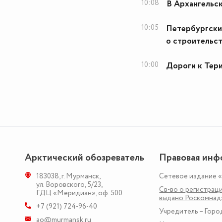
10:08
В Архангельс
10:05
Петербургски
о строительс
10:00
Дороги к Тер
Арктический обозреватель
Правовая инф
183038
,
г. Мурманск
,
Сетевое издание 
ул. Воровского, 5/23
,
Св-во о регистраци
ГДЦ «Меридиан», оф. 500
выдано Роскомна
+7 (921) 724-96-40
Учредитель – Горо
ao@murmansk.ru