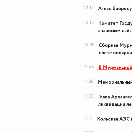
12:15
Атлас биоресу
12:10
Комитет Госду
значимым сай
12:09
Сборная Мурм
слёте полярн
11:58
В Мурманской
11:36
Мемориальный 
11:20
Глава Арханге
ликвидации ле
11:11
Кольская АЭС 