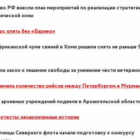
во РФ внесли план мероприятий по реализации стратеги
тической зоны
юс опять без «Барнео»
фриканской чуме свиней в Коми решили снять не раньше 
ла закон о лишении свободы за унижение чести ветеран
личила количество рейсов между Петербургом и Мурма
 архивных учреждений подвели в Архангельской област
ротесты: незаконченные истории
инцы Северного флота начали подготовку к конкурсу