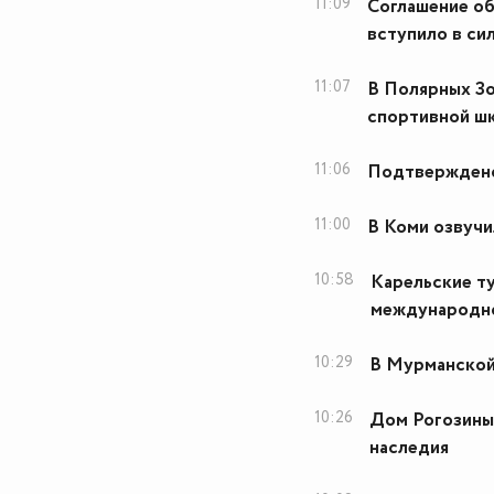
11:09
Соглашение об
вступило в си
11:07
В Полярных Зо
спортивной ш
11:06
Подтверждено
11:00
В Коми озвучи
10:58
Карельские т
международно
10:29
В Мурманской
10:26
Дом Рогозиных
наследия