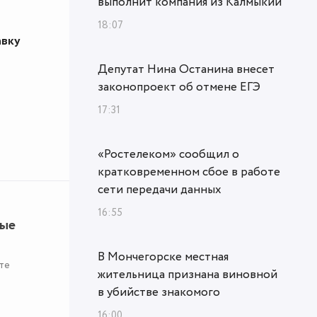
выполнит компания из Калмыкии
18:07
авку
Депутат Нина Останина внесет
законопроект об отмене ЕГЭ
17:31
«Ростелеком» сообщил о
кратковременном сбое в работе
сети передачи данных
16:55
ные
В Мончегорске местная
те
жительница признана виновной
в убийстве знакомого
16:00