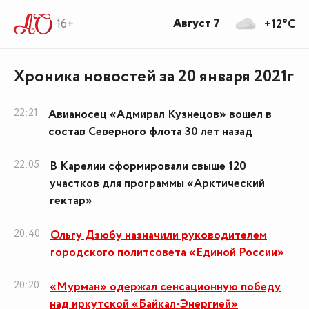
Август 7
16+
+12°C
Хроника новостей за 20 января 2021г
22:21
Авианосец «Адмирал Кузнецов» вошел в
состав Северного флота 30 лет назад
22:05
В Карелии сформировали свыше 120
участков для программы «Арктический
гектар»
20:40
Ольгу Дзюбу назначили руководителем
городского политсовета «Единой России»
20:20
«Мурман» одержал сенсационную победу
над иркутской «Байкал-Энергией»