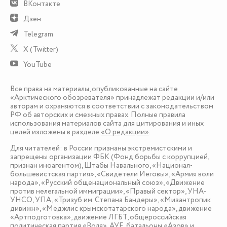
ВКонтакте
Дзен
Telegram
X (Twitter)
YouTube
Все права на материалы, опубликованные на сайте
«Арктического обозревателя» принадлежат редакции и/или
авторам и охраняются в соответствии с законодательством
РФ об авторских и смежных правах. Полные правила
использования материалов сайта для цитирования и иных
целей изложены в разделе
«О редакции»
.
Для читателей: в России признаны экстремистскими и
запрещены организации ФБК (Фонд борьбы с коррупцией,
признан иноагентом), Штабы Навального, «Национал-
большевистская партия», «Свидетели Иеговы», «Армия воли
народа», «Русский общенациональный союз», «Движение
против нелегальной иммиграции», «Правый сектор», УНА-
УНСО, УПА, «Тризуб им. Степана Бандеры», «Мизантропик
дивижн», «Меджлис крымскотатарского народа», движение
«Артподготовка», движение ЛГБТ, общероссийская
политическая партия «Воля», АУЕ, батальоны «Азов» и