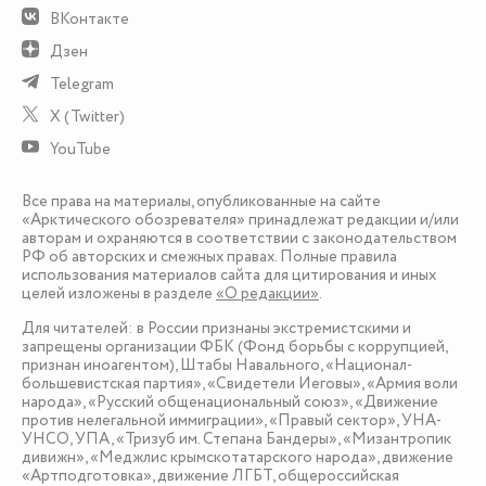
ВКонтакте
Дзен
Telegram
X (Twitter)
YouTube
Все права на материалы, опубликованные на сайте
«Арктического обозревателя» принадлежат редакции и/или
авторам и охраняются в соответствии с законодательством
РФ об авторских и смежных правах. Полные правила
использования материалов сайта для цитирования и иных
целей изложены в разделе
«О редакции»
.
Для читателей: в России признаны экстремистскими и
запрещены организации ФБК (Фонд борьбы с коррупцией,
признан иноагентом), Штабы Навального, «Национал-
большевистская партия», «Свидетели Иеговы», «Армия воли
народа», «Русский общенациональный союз», «Движение
против нелегальной иммиграции», «Правый сектор», УНА-
УНСО, УПА, «Тризуб им. Степана Бандеры», «Мизантропик
дивижн», «Меджлис крымскотатарского народа», движение
«Артподготовка», движение ЛГБТ, общероссийская