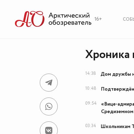
16+
СОБ
Хроника 
14:38
Дом дружбы н
10:48
Подтверждён 
09:54
«Вице-адмира
Средиземном
03:34
Школьникам Т