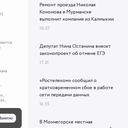
Ремонт проезда Николая
Кононова в Мурманске
r)
выполнит компания из Калмыкии
18:07
няются
Депутат Нина Останина внесет
я
законопроект об отмене ЕГЭ
17:31
пана
«Ростелеком» сообщил о
-
кратковременном сбое в работе
сети передачи данных
»,
л»,
16:55
Понятно
В Мончегорске местная