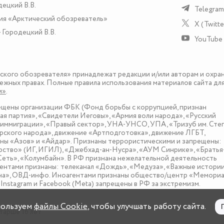
децкий В.В.
Telegram
ия «Арктический обозреватель»
X (Twitte
 Городецкий В.В.
YouTube
еского обозревателя» принадлежат редакции и/или авторам и охра
ежных правах. Полные правила использования материалов сайта дл
и»
.
рещены организации ФБК (Фонд борьбы с коррупцией, признан
я партия», «Свидетели Иеговы», «Армия воли народа», «Русский
иммиграции», «Правый сектор», УНА-УНСО, УПА, «Тризуб им. Сте
ского народа», движение «Артподготовка», движение ЛГБТ,
оны «Азов» и «Айдар». Признаны террористическими и запрещены:
рство» (ИГ, ИГИЛ), «Джебхад-ан-Нусра», «АУМ Синрике», «Братья
«Сеть», «Колумбайн». В РФ признана нежелательной деятельность
нтами признаны: телеканал «Дождь», «Медуза», «Важные истории
зона», ОВД-инфо. Иноагентами признаны общество/центр «Мемориа
nstagram и Facebook (Metа) запрещены в РФ за экстремизм.
пользуем
файлы Cookie
, чтобы улучшать работу сайта.
тарше 16 лет