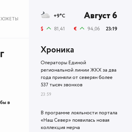
Август 6
+9°C
СЮЖЕТЫ
$
81,41
€
94,06
23:19
Хроника
г
Операторы Единой
региональной линии ЖКХ за два
года приняли от северян более
537 тысяч звонков
23:59
бы в
В программе лояльности портала
«Наш Север» появилась новая
коллекция мерча