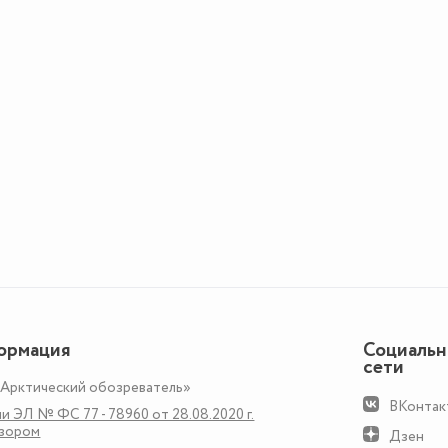
ормация
Социаль
сети
«Арктический обозреватель»
ВКонтак
и ЭЛ № ФС 77 - 78960 от 28.08.2020 г.
дзором
Дзен