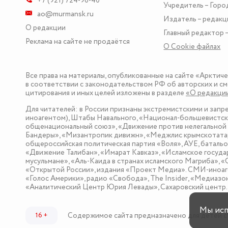
+7 (921) 724-96-40
Учредитель – Горо
ao@murmansk.ru
Издатель – редакц
О редакции
Главный редактор –
Реклама на сайте не продаётся
О Сookie файлах
Все права на материалы, опубликованные на сайте «Арктич
в соответствии с законодательством РФ об авторских и см
цитирования и иных целей изложены в разделе
«О редакци
Для читателей: в России признаны экстремистскими и зап
иноагентом), Штабы Навального, «Национал-большевистска
общенациональный союз», «Движение против нелегальной 
Бандеры», «Мизантропик дивижн», «Меджлис крымскотатар
общероссийская политическая партия «Воля», АУЕ, баталь
«Движение Талибан», «Имарат Кавказ», «Исламское госуда
мусульмане», «Аль-Каида в странах исламского Магриба», 
«Открытой России», издания «Проект Медиа». СМИ-иноаге
«Голос Америки», радио «Свобода», The Insider, «Медиа
«Аналитический Центр Юрия Левады», Сахаровский центр. I
Мы ис
Содержимое сайта предназначено для детей с
16 +