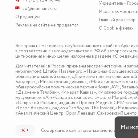
+7 (921) 724-96-40
Учредитель – Горо
ao@murmansk.ru
Издатель – редакц
О редакции
Главный редактор –
Реклама на сайте не продаётся
О Сookie файлах
Все права на материалы, опубликованные на сайте «Арктич
в соответствии с законодательством РФ об авторских и см
цитирования и иных целей изложены в разделе
«О редакци
Для читателей: в России признаны экстремистскими и зап
иноагентом), Штабы Навального, «Национал-большевистска
общенациональный союз», «Движение против нелегальной 
Бандеры», «Мизантропик дивижн», «Меджлис крымскотатар
общероссийская политическая партия «Воля», АУЕ, баталь
«Движение Талибан», «Имарат Кавказ», «Исламское госуда
мусульмане», «Аль-Каида в странах исламского Магриба», 
«Открытой России», издания «Проект Медиа». СМИ-иноаге
«Голос Америки», радио «Свобода», The Insider, «Медиа
«Аналитический Центр Юрия Левады», Сахаровский центр. I
Мы ис
Содержимое сайта предназначено для детей с
16 +