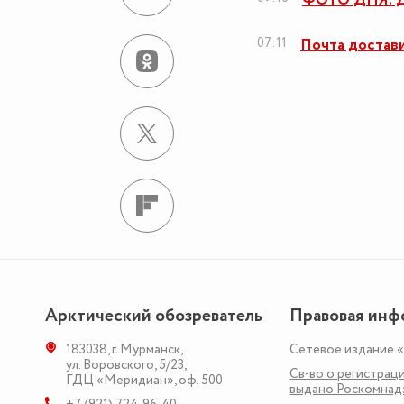
ФОТО ДНЯ: Д
07:11
Почта достави
Арктический обозреватель
Правовая инф
183038
,
г. Мурманск
,
Сетевое издание 
ул. Воровского, 5/23
,
Св-во о регистраци
ГДЦ «Меридиан», оф. 500
выдано Роскомна