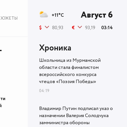
Август 6
+11°C
СЮЖЕТЫ
$
80,93
€
93,19
03:14
Хроника
г
Школьница из Мурманской
области стала финалистом
всероссийского конкурса
чтецов «Поэзия Победы»
04:19
сти
й
Владимир Путин подписал указ о
назначении Валерия Солодчука
замминистра обороны