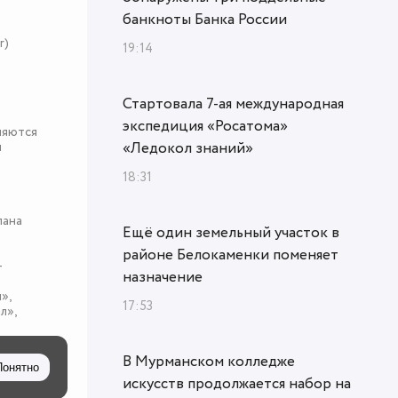
банкноты Банка России
r)
19:14
Стартовала 7-ая международная
экспедиция «Росатома»
няются
«Ледокол знаний»
я
18:31
пана
Ещё один земельный участок в
районе Белокаменки поменяет
-
назначение
»,
17:53
л»,
В Мурманском колледже
Понятно
искусств продолжается набор на