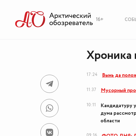
16+
СОБ
Хроника 
17:24
Вынь да полож
11:37
Мусорный про
10:11
Кандидатуру у
дума рассмотр
области
09:16