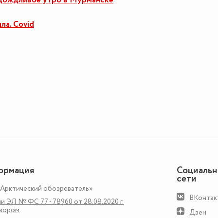
ождливое утро в Мурманске
ла. Covid
ормация
Социаль
сети
«Арктический обозреватель»
ВКонтак
и ЭЛ № ФС 77 - 78960 от 28.08.2020 г.
дзором
Дзен