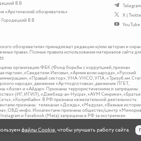
децкий В.В.
Telegram
ия «Арктический обозреватель»
X (Twitte
 Городецкий В.В.
YouTube
еского обозревателя» принадлежат редакции и/или авторам и охра
ежных правах. Полные правила использования материалов сайта дл
и»
.
рещены организации ФБК (Фонд борьбы с коррупцией, признан
я партия», «Свидетели Иеговы», «Армия воли народа», «Русский
иммиграции», «Правый сектор», УНА-УНСО, УПА, «Тризуб им. Сте
ского народа», движение «Артподготовка», движение ЛГБТ,
оны «Азов» и «Айдар». Признаны террористическими и запрещены:
рство» (ИГ, ИГИЛ), «Джебхад-ан-Нусра», «АУМ Синрике», «Братья
«Сеть», «Колумбайн». В РФ признана нежелательной деятельность
нтами признаны: телеканал «Дождь», «Медуза», «Важные истории
зона», ОВД-инфо. Иноагентами признаны общество/центр «Мемориа
nstagram и Facebook (Metа) запрещены в РФ за экстремизм.
пользуем
файлы Cookie
, чтобы улучшать работу сайта.
тарше 16 лет