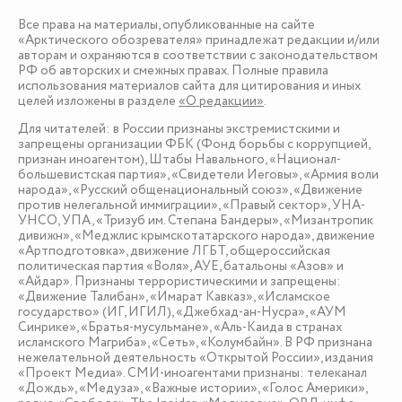
Все права на материалы, опубликованные на сайте
«Арктического обозревателя» принадлежат редакции и/или
авторам и охраняются в соответствии с законодательством
РФ об авторских и смежных правах. Полные правила
использования материалов сайта для цитирования и иных
целей изложены в разделе
«О редакции»
.
Для читателей: в России признаны экстремистскими и
запрещены организации ФБК (Фонд борьбы с коррупцией,
признан иноагентом), Штабы Навального, «Национал-
большевистская партия», «Свидетели Иеговы», «Армия воли
народа», «Русский общенациональный союз», «Движение
против нелегальной иммиграции», «Правый сектор», УНА-
УНСО, УПА, «Тризуб им. Степана Бандеры», «Мизантропик
дивижн», «Меджлис крымскотатарского народа», движение
«Артподготовка», движение ЛГБТ, общероссийская
политическая партия «Воля», АУЕ, батальоны «Азов» и
«Айдар». Признаны террористическими и запрещены:
«Движение Талибан», «Имарат Кавказ», «Исламское
государство» (ИГ, ИГИЛ), «Джебхад-ан-Нусра», «АУМ
Синрике», «Братья-мусульмане», «Аль-Каида в странах
исламского Магриба», «Сеть», «Колумбайн». В РФ признана
нежелательной деятельность «Открытой России», издания
«Проект Медиа». СМИ-иноагентами признаны: телеканал
«Дождь», «Медуза», «Важные истории», «Голос Америки»,