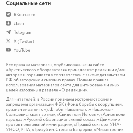
Социальные сети
ВКонтакте
Дзен
Telegram
X (Twitter)
YouTube
Все права на материалы, опубликованные на сайте
«Арктического обозревателя» принадлежат редакции и/или
авторам и охраняются в соответствии с законодательством
РФ об авторских и смежных правах. Полные правила
использования материалов сайта для цитирования и иных
целей изложены в разделе
«О редакции»
.
Для читателей: в России признаны экстремистскими и
запрещены организации ФБК (Фонд борьбы с коррупцией,
признан иноагентом), Штабы Навального, «Национал-
большевистская партия», «Свидетели Иеговы», «Армия воли
народа», «Русский общенациональный союз», «Движение
против нелегальной иммиграции», «Правый сектор», УНА-
УНСО, УПА, «Тризуб им. Степана Бандеры», «Мизантропик