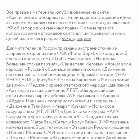
Все права на материалы, опубликованные на сайте
«Арктического обозревателя» принадлежат редакции и/или
авторам и охраняются в соответствии с законодательством
РФ об авторских и смежных правах. Полные правила
использования материалов сайта для цитирования и иных
целей изложены в разделе
«О редакции»
.
Для читателей: в России признаны экстремистскими и
запрещены организации ФБК (Фонд борьбы с коррупцией,
признан иноагентом), Штабы Навального, «Национал-
большевистская партия», «Свидетели Иеговы», «Армия воли
народа», «Русский общенациональный союз», «Движение
против нелегальной иммиграции», «Правый сектор», УНА-
УНСО, УПА, «Тризуб им. Степана Бандеры», «Мизантропик
дивижн», «Меджлис крымскотатарского народа», движение
«Артподготовка», движение ЛГБТ, общероссийская
политическая партия «Воля», АУЕ, батальоны «Азов» и
«Айдар». Признаны террористическими и запрещены:
«Движение Талибан», «Имарат Кавказ», «Исламское
государство» (ИГ, ИГИЛ), «Джебхад-ан-Нусра», «АУМ
Синрике», «Братья-мусульмане», «Аль-Каида в странах
исламского Магриба», «Сеть», «Колумбайн». В РФ признана
нежелательной деятельность «Открытой России», издания
«Проект Медиа». СМИ-иноагентами признаны: телеканал
«Дождь», «Медуза», «Важные истории», «Голос Америки»,