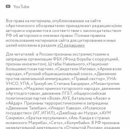
YouTube
Все права на материалы, опубликованные на сайте
«Арктического обозревателя» принадлежат редакции и/или
авторам и охраняются в соответствии с законодательством
РФ об авторских и смежных правах. Полные правила
использования материалов сайта для цитирования и иных
целей изложены в разделе
«О редакции»
.
Для читателей: в России признаны экстремистскими и
запрещены организации ФБК (Фонд борьбы с коррупцией,
признан иноагентом), Штабы Навального, «Национал-
большевистская партия», «Свидетели Иеговы», «Армия воли
народа», «Русский общенациональный союз», «Движение
против нелегальной иммиграции», «Правый сектор», УНА-
УНСО, УПА, «Тризуб им. Степана Бандеры», «Мизантропик
дивижн», «Меджлис крымскотатарского народа», движение
«Артподготовка», движение ЛГБТ, общероссийская
политическая партия «Воля», АУЕ, батальоны «Азов» и
«Айдар». Признаны террористическими и запрещены:
«Движение Талибан», «Имарат Кавказ», «Исламское
государство» (ИГ, ИГИЛ), «Джебхад-ан-Нусра», «АУМ
Синрике», «Братья-мусульмане», «Аль-Каида в странах
исламского Магриба», «Сеть», «Колумбайн». В РФ признана
нежелательной деятельность «Открытой России», издания