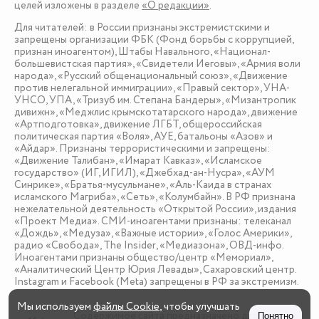
целей изложены в разделе
«О редакции»
.
Для читателей: в России признаны экстремистскими и
запрещены организации ФБК (Фонд борьбы с коррупцией,
признан иноагентом), Штабы Навального, «Национал-
большевистская партия», «Свидетели Иеговы», «Армия воли
народа», «Русский общенациональный союз», «Движение
против нелегальной иммиграции», «Правый сектор», УНА-
УНСО, УПА, «Тризуб им. Степана Бандеры», «Мизантропик
дивижн», «Меджлис крымскотатарского народа», движение
«Артподготовка», движение ЛГБТ, общероссийская
политическая партия «Воля», АУЕ, батальоны «Азов» и
«Айдар». Признаны террористическими и запрещены:
«Движение Талибан», «Имарат Кавказ», «Исламское
государство» (ИГ, ИГИЛ), «Джебхад-ан-Нусра», «АУМ
Синрике», «Братья-мусульмане», «Аль-Каида в странах
исламского Магриба», «Сеть», «Колумбайн». В РФ признана
нежелательной деятельность «Открытой России», издания
«Проект Медиа». СМИ-иноагентами признаны: телеканал
«Дождь», «Медуза», «Важные истории», «Голос Америки»,
радио «Свобода», The Insider, «Медиазона», ОВД-инфо.
Иноагентами признаны общество/центр «Мемориал»,
«Аналитический Центр Юрия Левады», Сахаровский центр.
Instagram и Facebook (Metа) запрещены в РФ за экстремизм.
Мы используем
файлы Cookie
, чтобы улучшать
Содержимое сайта предназначено для детей
Понятно