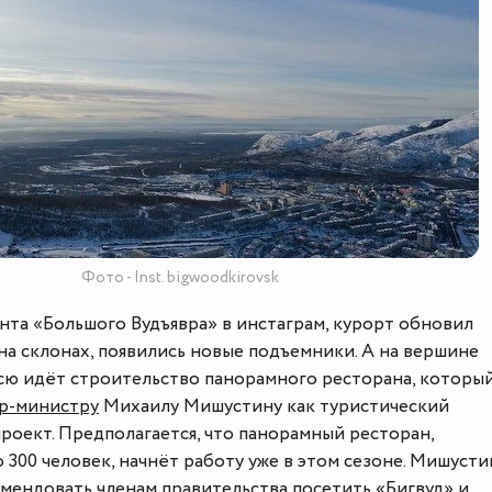
Фото - Inst. bigwoodkirovsk
унта «Большого Вудъявра» в инстаграм, курорт обновил
на склонах, появились новые подъемники. А на вершине
сю идёт строительство панорамного ресторана, которы
р-министру
Михаилу Мишустину как туристический
роект. Предполагается, что панорамный ресторан,
300 человек, начнёт работу уже в этом сезоне. Мишусти
мендовать членам правительства посетить «Бигвуд» и