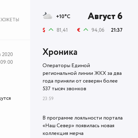
Август 6
+10°C
СЮЖЕТЫ
$
81,41
€
94,06
21:37
Хроника
я 2020
09:00
Операторы Единой
региональной линии ЖКХ за два
года приняли от северян более
537 тысяч звонков
дутся
23:59
В программе лояльности портала
«Наш Север» появилась новая
коллекция мерча