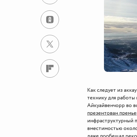
Как следует из акка
технику для работы 
Айкуайвенчорр во в
презентован премье
инфраструктурный п
вместимостью около 
даже пообещал реко