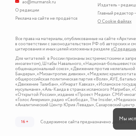
ao@murmansk.ru
Издатель – редакц
О редакции
Главный редактор –
Реклама на сайте не продаётся
О Сookie файлах
Все права на материалы, опубликованные на сайте «Арктич
в соответствии с законодательством РФ об авторских и см
цитирования и иных целей изложены в разделе
«О редакци
Для читателей: в России признаны экстремистскими и зап
иноагентом), Штабы Навального, «Национал-большевистска
общенациональный союз», «Движение против нелегальной 
Бандеры», «Мизантропик дивижн», «Меджлис крымскотатар
общероссийская политическая партия «Воля», АУЕ, баталь
«Движение Талибан», «Имарат Кавказ», «Исламское госуда
мусульмане», «Аль-Каида в странах исламского Магриба», 
«Открытой России», издания «Проект Медиа». СМИ-иноаге
«Голос Америки», радио «Свобода», The Insider, «Медиа
«Аналитический Центр Юрия Левады», Сахаровский центр. I
Мы ис
Содержимое сайта предназначено для детей с
16 +