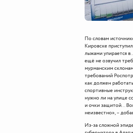
По словам источник
Кировске приступили
лыжами упирается в
ещё не озвучил треб
мурманским склонам,
требований Роспотр
как должен работать
спортивные инструкт
нужно ли на улице 
и очки защитой… Воп
неизвестно», – доб
Из-за сложной эпид
губернатора в Апат