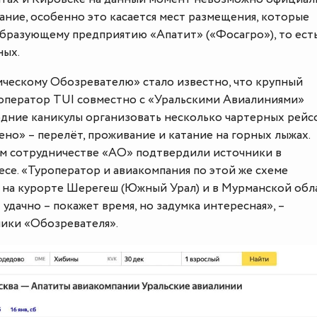
ние, особенно это касается мест размещения, которые
бразующему предприятию «Апатит» («Фосагро»), то есть
ных.
ическому Обозревателю» стало известно, что крупный
ператор TUI совместно с «Уральскими Авиалиниями»
одние каникулы организовать несколько чартерных рейс
но» – перелёт, проживание и катание на горных лыжах.
 сотрудничестве «АО» подтвердили источники в
се. «Туроператор и авиакомпания по этой же схеме
 на курорте Шерегеш (Южный Урал) и в Мурманской обла
 удачно – покажет время, но задумка интересная», –
ники «Обозревателя».