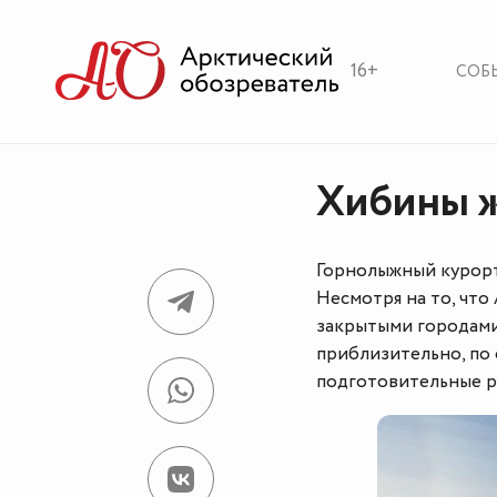
16+
СОБ
Хибины 
Горнолыжный курорт 
Несмотря на то, чт
закрытыми городами
приблизительно, по
подготовительные р