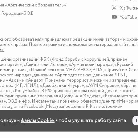
ия «Арктический обозреватель»
X (Twitte
 Городецкий В.В.
YouTube
еского обозревателя» принадлежат редакции и/или авторам и охра
ежных правах. Полные правила использования материалов сайта дл
и»
.
рещены организации ФБК (Фонд борьбы с коррупцией, признан
я партия», «Свидетели Иеговы», «Армия воли народа», «Русский
иммиграции», «Правый сектор», УНА-УНСО, УПА, «Тризуб им. Сте
ского народа», движение «Артподготовка», движение ЛГБТ,
оны «Азов» и «Айдар». Признаны террористическими и запрещены:
рство» (ИГ, ИГИЛ), «Джебхад-ан-Нусра», «АУМ Синрике», «Братья
«Сеть», «Колумбайн». В РФ признана нежелательной деятельность
нтами признаны: телеканал «Дождь», «Медуза», «Важные истории
зона», ОВД-инфо. Иноагентами признаны общество/центр «Мемориа
nstagram и Facebook (Metа) запрещены в РФ за экстремизм.
пользуем
файлы Cookie
, чтобы улучшать работу сайта.
тарше 16 лет