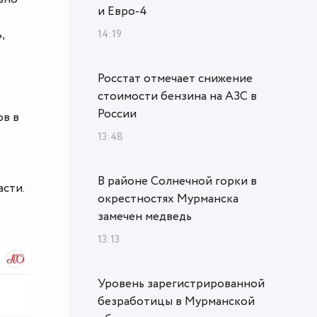
и Евро-4
,
14:19
Росстат отмечает снижение
стоимости бензина на АЗС в
России
ов в
13:48
В районе Солнечной горки в
сти.
окрестностях Мурманска
замечен медведь
13:13
Уровень зарегистрированной
безработицы в Мурманской