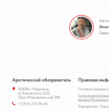
Авто
Вяче
Глав
Арктический обозреватель
Правовая инф
183038
,
г. Мурманск
,
Сетевое издание 
ул. Воровского, 5/23
,
Св-во о регистраци
ГДЦ «Меридиан», оф. 500
выдано Роскомна
+7 (921) 724-96-40
Учредитель – Горо