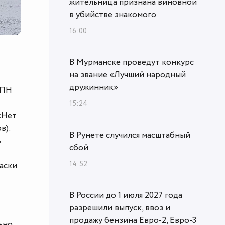
жительница признана виновной
в убийстве знакомого
16:00
В Мурманске проведут конкурс
на звание «Лучший народный
дружинник»
РПН
15:24
 «Нет
в):
В Рунете случился масштабный
ь
сбой
14:52
аски
В России до 1 июля 2027 года
разрешили выпуск, ввоз и
продажу бензина Евро-2, Евро-3
ьно