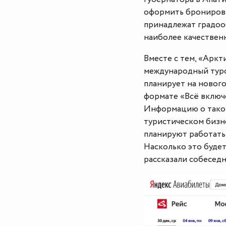
оформить бронирова
принадлежат градоо
наиболее качествен
Вместе с тем, «Аркт
международный туро
планирует на новог
формате «Всё включе
Информацию о таком
туристическом бизне
планируют работать
Насколько это будет
рассказали собесед