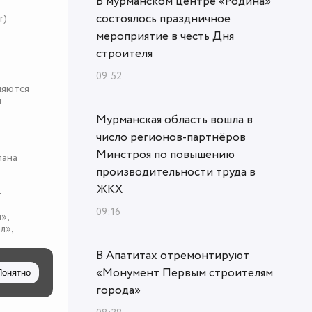
В мурманском центре «Родина»
состоялось праздничное
r)
мероприятие в честь Дня
строителя
09:52
няются
я
Мурманская область вошла в
число регионов-партнёров
Минстроя по повышению
пана
производительности труда в
ЖКХ
-
09:16
»,
л»,
В Апатитах отремонтируют
«Монумент Первым строителям
Понятно
города»