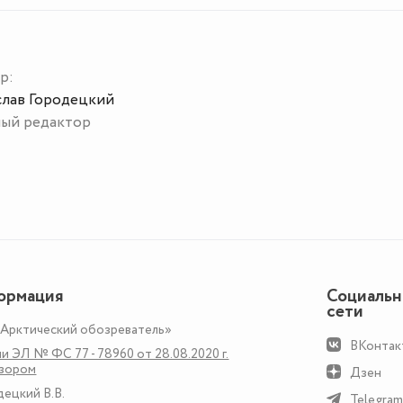
р:
слав Городецкий
ный редактор
ормация
Социаль
сети
«Арктический обозреватель»
ВКонтак
и ЭЛ № ФС 77 - 78960 от 28.08.2020 г.
дзором
Дзен
децкий В.В.
Telegram