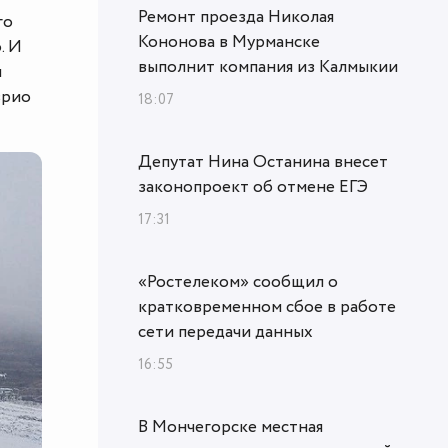
Ремонт проезда Николая
го
Кононова в Мурманске
. И
выполнит компания из Калмыкии
и
врио
18:07
Депутат Нина Останина внесет
законопроект об отмене ЕГЭ
17:31
«Ростелеком» сообщил о
кратковременном сбое в работе
сети передачи данных
16:55
В Мончегорске местная