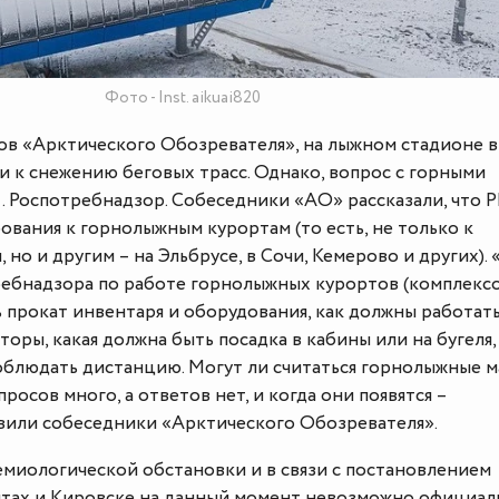
Фото - Inst. aikuai820
ов «Арктического Обозревателя», на лыжном стадионе в
 к снежению беговых трасс. Однако, вопрос с горными
… Роспотребнадзор. Собеседники «АО» рассказали, что 
ования к горнолыжным курортам (то есть, не только к
 но и другим – на Эльбрусе, в Сочи, Кемерово и других).
ебнадзора по работе горнолыжных курортов (комплексо
 прокат инвентаря и оборудования, как должны работат
оры, какая должна быть посадка в кабины или на бугеля,
соблюдать дистанцию. Могут ли считаться горнолыжные м
росов много, а ответов нет, и когда они появятся –
авили собеседники «Арктического Обозревателя».
емиологической обстановки и в связи с постановлением
итах и Кировске на данный момент невозможно официал