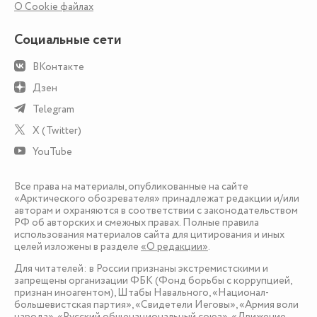
О Сookie файлах
Социальные сети
ВКонтакте
Дзен
Telegram
X (Twitter)
YouTube
Все права на материалы, опубликованные на сайте
«Арктического обозревателя» принадлежат редакции и/или
авторам и охраняются в соответствии с законодательством
РФ об авторских и смежных правах. Полные правила
использования материалов сайта для цитирования и иных
целей изложены в разделе
«О редакции»
.
Для читателей: в России признаны экстремистскими и
запрещены организации ФБК (Фонд борьбы с коррупцией,
признан иноагентом), Штабы Навального, «Национал-
большевистская партия», «Свидетели Иеговы», «Армия воли
народа», «Русский общенациональный союз», «Движение