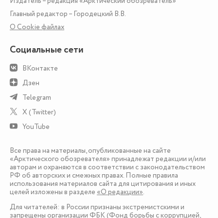
Издатель – редакция «Арктический обозреватель»
Главный редактор – Городецкий В.В.
О Сookie файлах
Социальные сети
ВКонтакте
Дзен
Telegram
X (Twitter)
YouTube
Все права на материалы, опубликованные на сайте
«Арктического обозревателя» принадлежат редакции и/или
авторам и охраняются в соответствии с законодательством
РФ об авторских и смежных правах. Полные правила
использования материалов сайта для цитирования и иных
целей изложены в разделе
«О редакции»
.
Для читателей: в России признаны экстремистскими и
запрещены организации ФБК (Фонд борьбы с коррупцией,