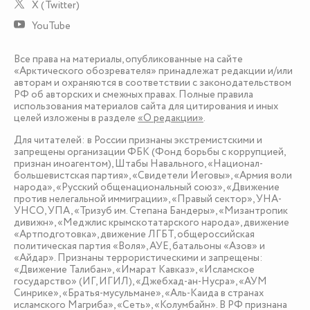
X (Twitter)
YouTube
Все права на материалы, опубликованные на сайте
«Арктического обозревателя» принадлежат редакции и/или
авторам и охраняются в соответствии с законодательством
РФ об авторских и смежных правах. Полные правила
использования материалов сайта для цитирования и иных
целей изложены в разделе
«О редакции»
.
Для читателей: в России признаны экстремистскими и
запрещены организации ФБК (Фонд борьбы с коррупцией,
признан иноагентом), Штабы Навального, «Национал-
большевистская партия», «Свидетели Иеговы», «Армия воли
народа», «Русский общенациональный союз», «Движение
против нелегальной иммиграции», «Правый сектор», УНА-
УНСО, УПА, «Тризуб им. Степана Бандеры», «Мизантропик
дивижн», «Меджлис крымскотатарского народа», движение
«Артподготовка», движение ЛГБТ, общероссийская
политическая партия «Воля», АУЕ, батальоны «Азов» и
«Айдар». Признаны террористическими и запрещены:
«Движение Талибан», «Имарат Кавказ», «Исламское
государство» (ИГ, ИГИЛ), «Джебхад-ан-Нусра», «АУМ
Синрике», «Братья-мусульмане», «Аль-Каида в странах
исламского Магриба», «Сеть», «Колумбайн». В РФ признана