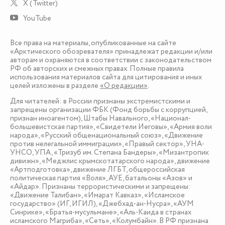
X (Twitter)
YouTube
Все права на материалы, опубликованные на сайте
«Арктического обозревателя» принадлежат редакции и/или
авторам и охраняются в соответствии с законодательством
РФ об авторских и смежных правах. Полные правила
использования материалов сайта для цитирования и иных
целей изложены в разделе
«О редакции»
.
Для читателей: в России признаны экстремистскими и
запрещены организации ФБК (Фонд борьбы с коррупцией,
признан иноагентом), Штабы Навального, «Национал-
большевистская партия», «Свидетели Иеговы», «Армия воли
народа», «Русский общенациональный союз», «Движение
против нелегальной иммиграции», «Правый сектор», УНА-
УНСО, УПА, «Тризуб им. Степана Бандеры», «Мизантропик
дивижн», «Меджлис крымскотатарского народа», движение
«Артподготовка», движение ЛГБТ, общероссийская
политическая партия «Воля», АУЕ, батальоны «Азов» и
«Айдар». Признаны террористическими и запрещены:
«Движение Талибан», «Имарат Кавказ», «Исламское
государство» (ИГ, ИГИЛ), «Джебхад-ан-Нусра», «АУМ
Синрике», «Братья-мусульмане», «Аль-Каида в странах
исламского Магриба», «Сеть», «Колумбайн». В РФ признана