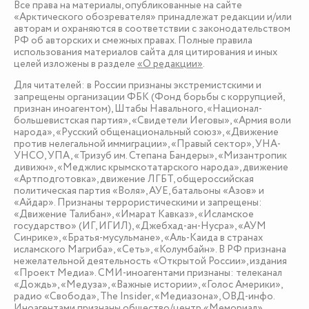
Все права на материалы, опубликованные на сайте
«Арктического обозревателя» принадлежат редакции и/или
авторам и охраняются в соответствии с законодательством
РФ об авторских и смежных правах. Полные правила
использования материалов сайта для цитирования и иных
целей изложены в разделе
«О редакции»
.
Для читателей: в России признаны экстремистскими и
запрещены организации ФБК (Фонд борьбы с коррупцией,
признан иноагентом), Штабы Навального, «Национал-
большевистская партия», «Свидетели Иеговы», «Армия воли
народа», «Русский общенациональный союз», «Движение
против нелегальной иммиграции», «Правый сектор», УНА-
УНСО, УПА, «Тризуб им. Степана Бандеры», «Мизантропик
дивижн», «Меджлис крымскотатарского народа», движение
«Артподготовка», движение ЛГБТ, общероссийская
политическая партия «Воля», АУЕ, батальоны «Азов» и
«Айдар». Признаны террористическими и запрещены:
«Движение Талибан», «Имарат Кавказ», «Исламское
государство» (ИГ, ИГИЛ), «Джебхад-ан-Нусра», «АУМ
Синрике», «Братья-мусульмане», «Аль-Каида в странах
исламского Магриба», «Сеть», «Колумбайн». В РФ признана
нежелательной деятельность «Открытой России», издания
«Проект Медиа». СМИ-иноагентами признаны: телеканал
«Дождь», «Медуза», «Важные истории», «Голос Америки»,
радио «Свобода», The Insider, «Медиазона», ОВД-инфо.
Иноагентами признаны общество/центр «Мемориал»,