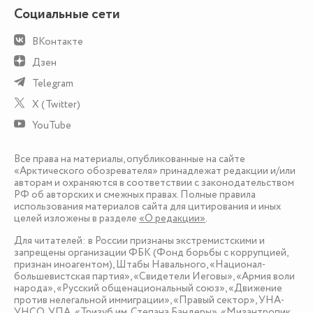
Социальные сети
ВКонтакте
Дзен
Telegram
X (Twitter)
YouTube
Все права на материалы, опубликованные на сайте
«Арктического обозревателя» принадлежат редакции и/или
авторам и охраняются в соответствии с законодательством
РФ об авторских и смежных правах. Полные правила
использования материалов сайта для цитирования и иных
целей изложены в разделе
«О редакции»
.
Для читателей: в России признаны экстремистскими и
запрещены организации ФБК (Фонд борьбы с коррупцией,
признан иноагентом), Штабы Навального, «Национал-
большевистская партия», «Свидетели Иеговы», «Армия воли
народа», «Русский общенациональный союз», «Движение
против нелегальной иммиграции», «Правый сектор», УНА-
УНСО, УПА, «Тризуб им. Степана Бандеры», «Мизантропик