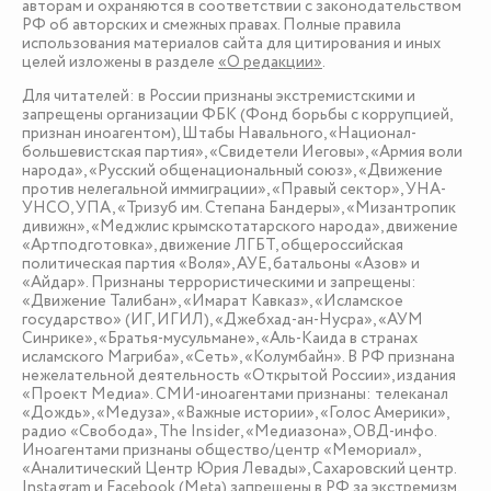
авторам и охраняются в соответствии с законодательством
РФ об авторских и смежных правах. Полные правила
использования материалов сайта для цитирования и иных
целей изложены в разделе
«О редакции»
.
Для читателей: в России признаны экстремистскими и
запрещены организации ФБК (Фонд борьбы с коррупцией,
признан иноагентом), Штабы Навального, «Национал-
большевистская партия», «Свидетели Иеговы», «Армия воли
народа», «Русский общенациональный союз», «Движение
против нелегальной иммиграции», «Правый сектор», УНА-
УНСО, УПА, «Тризуб им. Степана Бандеры», «Мизантропик
дивижн», «Меджлис крымскотатарского народа», движение
«Артподготовка», движение ЛГБТ, общероссийская
политическая партия «Воля», АУЕ, батальоны «Азов» и
«Айдар». Признаны террористическими и запрещены:
«Движение Талибан», «Имарат Кавказ», «Исламское
государство» (ИГ, ИГИЛ), «Джебхад-ан-Нусра», «АУМ
Синрике», «Братья-мусульмане», «Аль-Каида в странах
исламского Магриба», «Сеть», «Колумбайн». В РФ признана
нежелательной деятельность «Открытой России», издания
«Проект Медиа». СМИ-иноагентами признаны: телеканал
«Дождь», «Медуза», «Важные истории», «Голос Америки»,
радио «Свобода», The Insider, «Медиазона», ОВД-инфо.
Иноагентами признаны общество/центр «Мемориал»,
«Аналитический Центр Юрия Левады», Сахаровский центр.
Instagram и Facebook (Metа) запрещены в РФ за экстремизм.