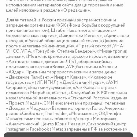
использования материалов сайта для цитирования и иных
целей изложены в разделе
«О редакции»
.
Для читателей: в России признаны экстремистскими и
запрещены организации ФБК (Фонд борьбы с коррупцией,
признан иноагентом), Штабы Навального, «Национал-
большевистская партия», «Свидетели Иеговы», «Армия воли
народа», «Русский общенациональный союз», «Движение
против нелегальной иммиграции», «Правый сектор», УНА-
УНСО, УПА, «Тризуб им. Степана Бандеры», «Мизантропик
дивижн», «Меджлис крымскотатарского народа», движение
«Артподготовка», движение ЛГБТ, общероссийская
политическая партия «Воля», АУЕ, батальоны «Азов» и
«Айдар». Признаны террористическими и запрещены:
«Движение Талибан», «Имарат Кавказ», «Исламское
государство» (ИГ, ИГИЛ), «Джебхад-ан-Нусра», «АУМ
Синрике», «Братья-мусульмане», «Аль-Каида в странах
исламского Магриба», «Сеть», «Колумбайн». В РФ признана
нежелательной деятельность «Открытой России», издания
«Проект Медиа». СМИ-иноагентами признаны: телеканал
«Дождь», «Медуза», «Важные истории», «Голос Америки»,
радио «Свобода», The Insider, «Медиазона», ОВД-инфо.
Иноагентами признаны общество/центр «Мемориал»,
«Аналитический Центр Юрия Левады», Сахаровский центр.
Instagram и Facebook (Metа) запрещены в РФ за экстремизм.