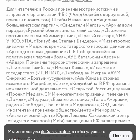
Для читателей: в России признаны экстремистскими и
запрещены организации ФБК (Фонд борьбы с коррупцией,
признан иноагентом), Штабы Навального, «Национал-
большевистская партия», «Свидетели Иеговы», «Армия воли
народа», «Русский общенациональный союз», «Движение
против нелегальной иммиграции», «Правый сектор», УНА-
УНСО, УПА, «Тризуб им. Степана Бандеры», «Мизантропик
дивижн», «Меджлис крымскотатарского народа», движение
«Артподготовка», движение ЛГБТ, общероссийская
политическая партия «Воля», АУЕ, батальоны «Азов» и
«Айдар». Признаны террористическими и запрещены:
«Движение Талибан», «Имарат Кавказ», «Исламское
государство» (ИГ, ИГИЛ), «Джебхад-ан-Нусра», «АУМ
Синрике», «Братья-мусульмане», «Аль-Каида в странах
исламского Магриба», «Сеть», «Колумбайн». В РФ признана
нежелательной деятельность «Открытой России», издания
«Проект Медиа». СМИ-иноагентами признаны: телеканал
«Дождь», «Медуза», «Важные истории», «Голос Америки»,
радио «Свобода», The Insider, «Медиазона», ОВД-инфо.
Иноагентами признаны общество/центр «Мемориал»,
«Аналитический Центр Юрия Левады», Сахаровский центр.
Instagram и Facebook (Metа) запрещены в РФ за экстремизм.
Мы используем
файлы Cookie
, чтобы улучшать
Содержимое сайта предназначено для детей
Понятно
16 +
работу сайта.