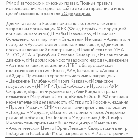
РФ об авторских и смежных правах. Полные правила
использования материалов сайта для цитирования и иных
целей изложены в разделе
«О редакции»
.
Для читателей: в России признаны экстремистскими и
запрещены организации ФБК (Фонд борьбы с коррупцией,
признан иноагентом), Штабы Навального, «Национал-
большевистская партия», «Свидетели Иеговы», «Армия воли
народа», «Русский общенациональный союз», «Движение
против нелегальной иммиграции», «Правый сектор», УНА-
УНСО, УПА, «Тризуб им. Степана Бандеры», «Мизантропик
дивижн», «Меджлис крымскотатарского народа», движение
«Артподготовка», движение ЛГБТ, общероссийская
политическая партия «Воля», АУЕ, батальоны «Азов» и
«Айдар». Признаны террористическими и запрещены:
«Движение Талибан», «Имарат Кавказ», «Исламское
государство» (ИГ, ИГИЛ), «Джебхад-ан-Нусра», «АУМ
Синрике», «Братья-мусульмане», «Аль-Каида в странах
исламского Магриба», «Сеть», «Колумбайн». В РФ признана
нежелательной деятельность «Открытой России», издания
«Проект Медиа». СМИ-иноагентами признаны: телеканал
«Дождь», «Медуза», «Важные истории», «Голос Америки»,
радио «Свобода», The Insider, «Медиазона», ОВД-инфо.
Иноагентами признаны общество/центр «Мемориал»,
«Аналитический Центр Юрия Левады», Сахаровский центр.
Instagram и Facebook (Metа) запрещены в РФ за экстремизм.