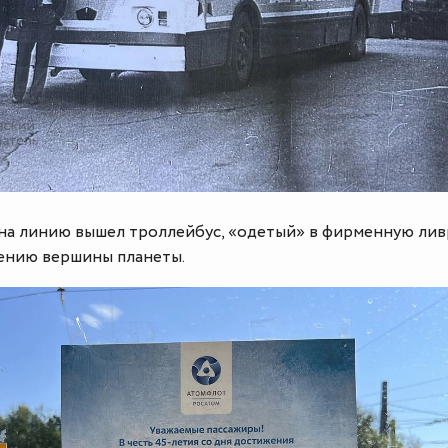
т на линию вышел троллейбус, «одетый» в фирменную лив
ению вершины планеты.