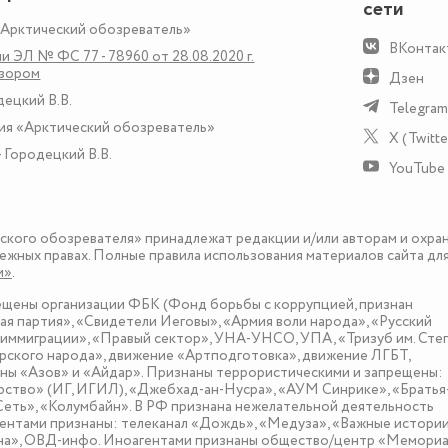
сети
«Арктический обозреватель»
ВКонтак
и ЭЛ № ФС 77 - 78960 от 28.08.2020 г.
дзором
Дзен
децкий В.В.
Telegram
ия «Арктический обозреватель»
X (Twitte
 Городецкий В.В.
YouTube
еского обозревателя» принадлежат редакции и/или авторам и охра
ежных правах. Полные правила использования материалов сайта дл
и»
.
рещены организации ФБК (Фонд борьбы с коррупцией, признан
я партия», «Свидетели Иеговы», «Армия воли народа», «Русский
иммиграции», «Правый сектор», УНА-УНСО, УПА, «Тризуб им. Сте
ского народа», движение «Артподготовка», движение ЛГБТ,
оны «Азов» и «Айдар». Признаны террористическими и запрещены:
рство» (ИГ, ИГИЛ), «Джебхад-ан-Нусра», «АУМ Синрике», «Братья
«Сеть», «Колумбайн». В РФ признана нежелательной деятельность
нтами признаны: телеканал «Дождь», «Медуза», «Важные истории
зона», ОВД-инфо. Иноагентами признаны общество/центр «Мемориа