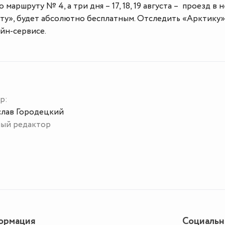
 маршруту № 4, а три дня – 17, 18, 19 августа – проезд в н
ту», будет абсолютно бесплатным. Отследить «Арктику»
йн-сервисе.
р:
слав Городецкий
ный редактор
ормация
Социаль