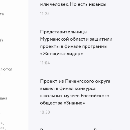
млн человек. Но есть нюансы
11:25
те
Представительницы
Мурманской области защитили
r)
проекты в финале программы
«Женщина‑лидер»
11:04
няются
я
Проект из Печенгского округа
вышел в финал конкурса
школьных музеев Российского
пана
общества «Знание»
10:30
-
»,
л»,