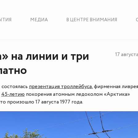
ЫТИЯ
МЕДИА
В ЦЕНТРЕ ВНИМАНИЯ
» на линии и три
17 август
латно
 состоялась
презентация троллейбуса
, фирменная ливре
а
45-летию
покорения атомным ледоколом «Арктика»
то произошло 17 августа 1977 года.