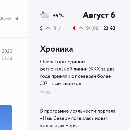
Август 6
+9°C
СЮЖЕТЫ
$
81,41
€
94,06
23:43
Хроника
а 2022
13:36
Операторы Единой
региональной линии ЖКХ за два
года приняли от северян более
я
537 тысяч звонков
23:59
В программе лояльности портала
«Наш Север» появилась новая
коллекция мерча