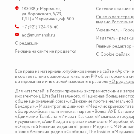
183038
,
г. Мурманск
,
Сетевое издание 
ул. Воровского, 5/23
,
Св-во о регистраци
ГДЦ «Меридиан», оф. 500
выдано Роскомна
+7 (921) 724-96-40
Учредитель – Горо
ao@murmansk.ru
Издатель – редакц
О редакции
Главный редактор –
Реклама на сайте не продаётся
О Сookie файлах
Все права на материалы, опубликованные на сайте «Арктич
в соответствии с законодательством РФ об авторских и см
цитирования и иных целей изложены в разделе
«О редакци
Для читателей: в России признаны экстремистскими и зап
иноагентом), Штабы Навального, «Национал-большевистска
общенациональный союз», «Движение против нелегальной 
Бандеры», «Мизантропик дивижн», «Меджлис крымскотатар
общероссийская политическая партия «Воля», АУЕ, баталь
«Движение Талибан», «Имарат Кавказ», «Исламское госуда
мусульмане», «Аль-Каида в странах исламского Магриба», 
«Открытой России», издания «Проект Медиа». СМИ-иноаге
«Голос Америки», радио «Свобода», The Insider, «Медиа