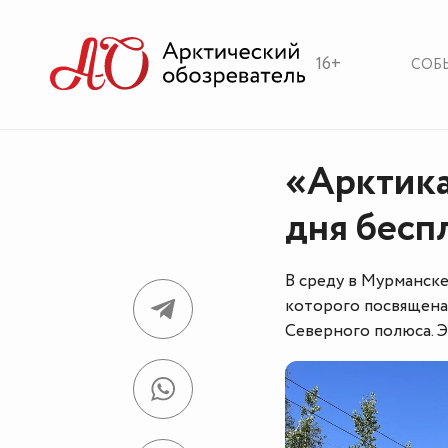
16+
СОБ
«Арктика
дня бесп
В среду в Мурманске
которого посвящен
Северного полюса. Э