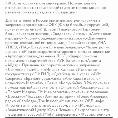
РФ об авторских и смежных правах. Полные правила
использования материалов сайта для цитирования и иных
целей изложены в разделе
«О редакции»
.
Для читателей: в России признаны экстремистскими и
запрещены организации ФБК (Фонд борьбы с коррупцией,
признан иноагентом), Штабы Навального, «Национал-
большевистская партия», «Свидетели Иеговы», «Армия воли
народа», «Русский общенациональный союз», «Движение
против нелегальной иммиграции», «Правый сектор», УНА-
УНСО, УПА, «Тризуб им. Степана Бандеры», «Мизантропик
дивижн», «Меджлис крымскотатарского народа», движение
«Артподготовка», движение ЛГБТ, общероссийская
политическая партия «Воля», АУЕ, батальоны «Азов» и
«Айдар». Признаны террористическими и запрещены:
«Движение Талибан», «Имарат Кавказ», «Исламское
государство» (ИГ, ИГИЛ), «Джебхад-ан-Нусра», «АУМ
Синрике», «Братья-мусульмане», «Аль-Каида в странах
исламского Магриба», «Сеть», «Колумбайн». В РФ признана
нежелательной деятельность «Открытой России», издания
«Проект Медиа». СМИ-иноагентами признаны: телеканал
«Дождь», «Медуза», «Важные истории», «Голос Америки»,
радио «Свобода», The Insider, «Медиазона», ОВД-инфо.
Иноагентами признаны общество/центр «Мемориал»,
«Аналитический Центр Юрия Левады», Сахаровский центр.
Instagram и Facebook (Metа) запрещены в РФ за экстремизм.