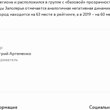
региона и расположился в группе с «базовой» прозрачнос
ицы Заполярья отмечается аналогичная негативная динамик
ород находится на 63 месте в рейтинге, а в 2019 – на 60 м
р:
рий Артеменко
реватель
ормация
Социаль