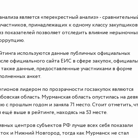
нализа является «перекрестный анализ» - сравнительны
участников, принадлежащих к одному классу закупщиков
з показателей позволяет отследить влияние нерыночны
коррупцию.
йтинга используются данные публичных официальных
исле официального сайта ЕИС в сфере закупок, официал
а также данные, предоставленные участниками в форме
полненных анкет.
егионов лидером по прозрачности госзакупок являются
овская область. Мурманская область опустилась на девя
ю с прошлым годом и заняла 71 место. Стоит отметить, ч
 ещё выше в рейтинге, находясь на 53 месте.
вных центров субъектов РФ лучше всех себя показали
ток и Нижний Новгород, тогда как Мурманск не стал