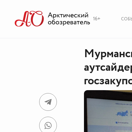
16+
СОБ
Мурманск
аутсайде
госзакуп