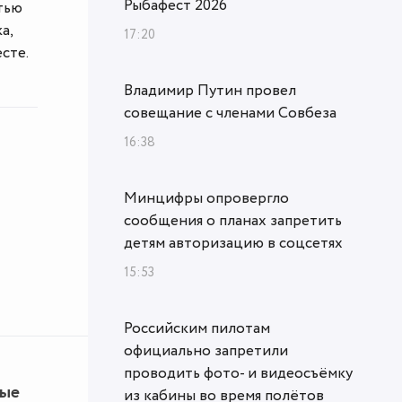
Рыбафест 2026
тью
а,
17:20
есте.
Владимир Путин провел
совещание с членами Совбеза
16:38
Минцифры опровергло
сообщения о планах запретить
детям авторизацию в соцсетях
15:53
Российским пилотам
официально запретили
проводить фото- и видеосъёмку
ные
из кабины во время полётов