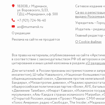
183038
,
г. Мурманск
,
Сетевое издание 
ул. Воровского, 5/23
,
Св-во о регистраци
ГДЦ «Меридиан», оф. 500
выдано Роскомна
+7 (921) 724-96-40
Учредитель – Горо
ao@murmansk.ru
Издатель – редакц
О редакции
Главный редактор –
Реклама на сайте не продаётся
О Сookie файлах
Все права на материалы, опубликованные на сайте «Арктич
в соответствии с законодательством РФ об авторских и см
цитирования и иных целей изложены в разделе
«О редакци
Для читателей: в России признаны экстремистскими и зап
иноагентом), Штабы Навального, «Национал-большевистска
общенациональный союз», «Движение против нелегальной 
Бандеры», «Мизантропик дивижн», «Меджлис крымскотатар
общероссийская политическая партия «Воля», АУЕ, баталь
«Движение Талибан», «Имарат Кавказ», «Исламское госуда
мусульмане», «Аль-Каида в странах исламского Магриба», 
«Открытой России», издания «Проект Медиа». СМИ-иноаге
«Голос Америки», радио «Свобода», The Insider, «Медиа