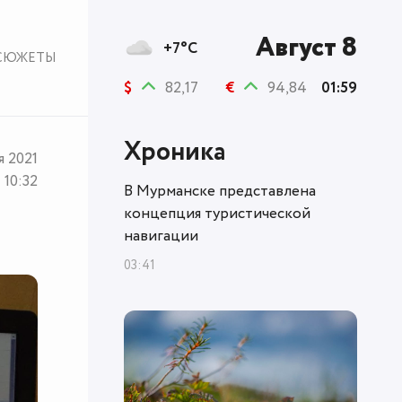
Август 8
+7°C
СЮЖЕТЫ
$
82,17
€
94,84
01:59
Хроника
я 2021
10:32
В Мурманске представлена
концепция туристической
навигации
03:41