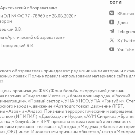
сети
«Арктический обозреватель»
ВКонтак
и ЭЛ № ФС 77 - 78960 от 28.08.2020 г.
дзором
Дзен
децкий В.В.
Telegram
ия «Арктический обозреватель»
X (Twitte
 Городецкий В.В.
YouTube
еского обозревателя» принадлежат редакции и/или авторам и охра
ежных правах. Полные правила использования материалов сайта дл
и»
.
рещены организации ФБК (Фонд борьбы с коррупцией, признан
я партия», «Свидетели Иеговы», «Армия воли народа», «Русский
иммиграции», «Правый сектор», УНА-УНСО, УПА, «Тризуб им. Сте
ского народа», движение «Артподготовка», движение ЛГБТ,
оны «Азов» и «Айдар». Признаны террористическими и запрещены:
рство» (ИГ, ИГИЛ), «Джебхад-ан-Нусра», «АУМ Синрике», «Братья
«Сеть», «Колумбайн». В РФ признана нежелательной деятельность
нтами признаны: телеканал «Дождь», «Медуза», «Важные истории
зона», ОВД-инфо. Иноагентами признаны общество/центр «Мемориа