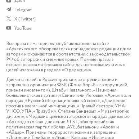
Дзен
Telegram
X (Twitter)
YouTube
Все права на материалы, опубликованные на сайте
«Арктического обозревателя» принадлежат редакции и/или
авторам и охраняются в соответствии с законодательством
РФ об авторских и смежных правах. Полные правила
использования материалов сайта для цитирования и иных
целей изложены в разделе
«О редакции»
.
Для читателей: в России признаны экстремистскими и
запрещены организации ФБК (Фонд борьбы с коррупцией,
признан иноагентом), Штабы Навального, «Национал-
большевистская партия», «Свидетели Иеговы», «Армия воли
народа», «Русский общенациональный союз», «Движение
против нелегальной иммиграции», «Правый сектор», УНА-
УНСО, УПА, «Тризуб им. Степана Бандеры», «Мизантропик
дивижн», «Меджлис крымскотатарского народа», движение
«Артподготовка», движение ЛГБТ, общероссийская
политическая партия «Воля», АУЕ, батальоны «Азов» и
«Айдар». Признаны террористическими и запрещены:
«Движение Талибан», «Имарат Кавказ», «Исламское