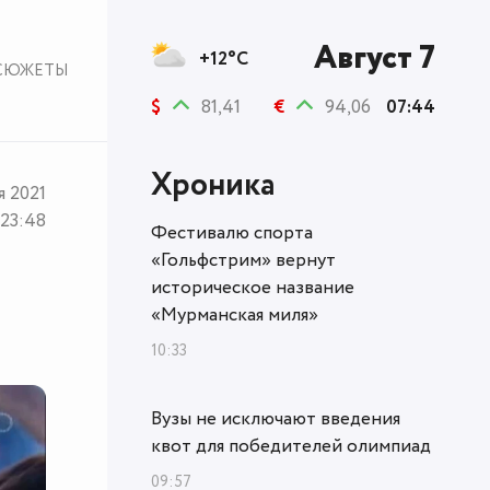
Август 7
+12°C
СЮЖЕТЫ
$
81,41
€
94,06
07:44
Хроника
я 2021
23:48
Фестивалю спорта
«Гольфстрим» вернут
историческое название
«Мурманская миля»
10:33
Вузы не исключают введения
квот для победителей олимпиад
09:57