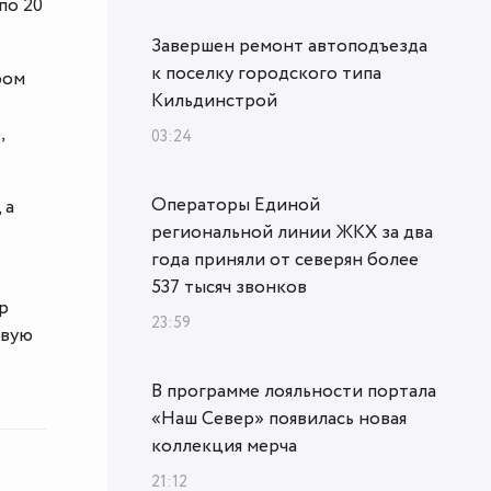
по 20
Завершен ремонт автоподъезда
к поселку городского типа
ром
Кильдинстрой
,
03:24
Операторы Единой
 а
региональной линии ЖКХ за два
года приняли от северян более
537 тысяч звонков
р
23:59
овую
В программе лояльности портала
«Наш Север» появилась новая
коллекция мерча
21:12