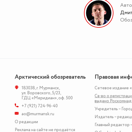
Авто
Дмит
Обоз
Арктический обозреватель
Правовая инф
183038
,
г. Мурманск
,
Сетевое издание 
ул. Воровского, 5/23
,
Св-во о регистраци
ГДЦ «Меридиан», оф. 500
выдано Роскомна
+7 (921) 724-96-40
Учредитель – Горо
ao@murmansk.ru
Издатель – редакц
О редакции
Главный редактор –
Реклама на сайте не продаётся