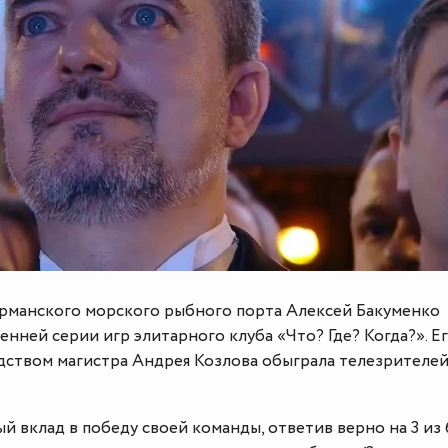
рманского морского рыбного порта Алексей Бакуменко
енней серии игр элитарного клуба «Что? Где? Когда?». Е
дством магистра Андрея Козлова обыграла телезрителей
й вклад в победу своей команды, ответив верно на 3 из 