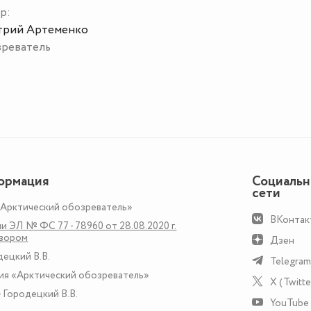
р:
рий Артеменко
реватель
ормация
Социаль
сети
«Арктический обозреватель»
ВКонтак
и ЭЛ № ФС 77 - 78960 от 28.08.2020 г.
дзором
Дзен
децкий В.В.
Telegram
ия «Арктический обозреватель»
X (Twitte
 Городецкий В.В.
YouTube