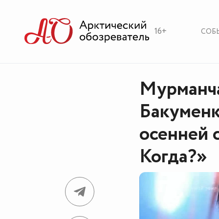
16+
СОБ
Мурманч
Бакуменк
осенней 
Когда?»