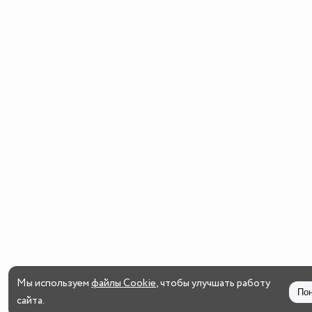
Мы используем
файлы Cookie
, чтобы улучшать работу
По
сайта.