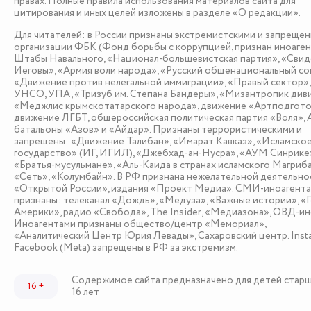
правах. Полные правила использования материалов сайта для
цитирования и иных целей изложены в разделе
«О редакции»
.
Для читателей: в России признаны экстремистскими и запреще
организации ФБК (Фонд борьбы с коррупцией, признан иноаген
Штабы Навального, «Национал-большевистская партия», «Сви
Иеговы», «Армия воли народа», «Русский общенациональный со
«Движение против нелегальной иммиграции», «Правый сектор»
УНСО, УПА, «Тризуб им. Степана Бандеры», «Мизантропик див
«Меджлис крымскотатарского народа», движение «Артподгото
движение ЛГБТ, общероссийская политическая партия «Воля», 
батальоны «Азов» и «Айдар». Признаны террористическими и
запрещены: «Движение Талибан», «Имарат Кавказ», «Исламско
государство» (ИГ, ИГИЛ), «Джебхад-ан-Нусра», «АУМ Синрике
«Братья-мусульмане», «Аль-Каида в странах исламского Магриба
«Сеть», «Колумбайн». В РФ признана нежелательной деятельно
«Открытой России», издания «Проект Медиа». СМИ-иноагент
признаны: телеканал «Дождь», «Медуза», «Важные истории», «
Америки», радио «Свобода», The Insider, «Медиазона», ОВД-ин
Иноагентами признаны общество/центр «Мемориал»,
«Аналитический Центр Юрия Левады», Сахаровский центр. Inst
Facebook (Metа) запрещены в РФ за экстремизм.
Содержимое сайта предназначено для детей стар
16 +
16 лет