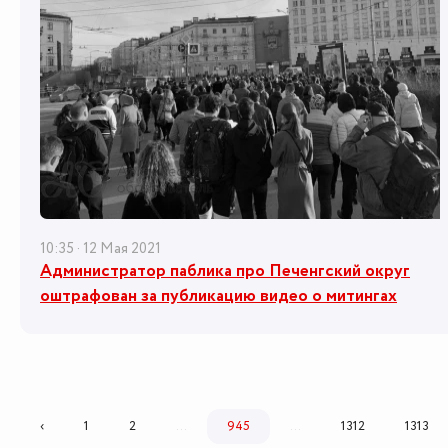
10:35 · 12 Мая 2021
Администратор паблика про Печенгский округ
оштрафован за публикацию видео о митингах
‹
1
2
...
945
...
1312
1313