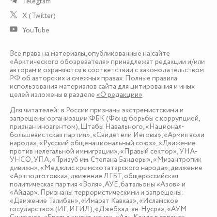
Telegram
X (Twitter)
YouTube
Все права на материалы, опубликованные на сайте
«Арктического обозревателя» принадлежат редакции и/или
авторам и охраняются в соответствии с законодательством
РФ об авторских и смежных правах. Полные правила
использования материалов сайта для цитирования и иных
целей изложены в разделе
«О редакции»
.
Для читателей: в России признаны экстремистскими и
запрещены организации ФБК (Фонд борьбы с коррупцией,
признан иноагентом), Штабы Навального, «Национал-
большевистская партия», «Свидетели Иеговы», «Армия воли
народа», «Русский общенациональный союз», «Движение
против нелегальной иммиграции», «Правый сектор», УНА-
УНСО, УПА, «Тризуб им. Степана Бандеры», «Мизантропик
дивижн», «Меджлис крымскотатарского народа», движение
«Артподготовка», движение ЛГБТ, общероссийская
политическая партия «Воля», АУЕ, батальоны «Азов» и
«Айдар». Признаны террористическими и запрещены:
«Движение Талибан», «Имарат Кавказ», «Исламское
государство» (ИГ, ИГИЛ), «Джебхад-ан-Нусра», «АУМ