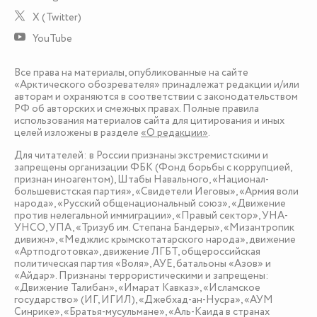
X (Twitter)
YouTube
Все права на материалы, опубликованные на сайте
«Арктического обозревателя» принадлежат редакции и/или
авторам и охраняются в соответствии с законодательством
РФ об авторских и смежных правах. Полные правила
использования материалов сайта для цитирования и иных
целей изложены в разделе
«О редакции»
.
Для читателей: в России признаны экстремистскими и
запрещены организации ФБК (Фонд борьбы с коррупцией,
признан иноагентом), Штабы Навального, «Национал-
большевистская партия», «Свидетели Иеговы», «Армия воли
народа», «Русский общенациональный союз», «Движение
против нелегальной иммиграции», «Правый сектор», УНА-
УНСО, УПА, «Тризуб им. Степана Бандеры», «Мизантропик
дивижн», «Меджлис крымскотатарского народа», движение
«Артподготовка», движение ЛГБТ, общероссийская
политическая партия «Воля», АУЕ, батальоны «Азов» и
«Айдар». Признаны террористическими и запрещены:
«Движение Талибан», «Имарат Кавказ», «Исламское
государство» (ИГ, ИГИЛ), «Джебхад-ан-Нусра», «АУМ
Синрике», «Братья-мусульмане», «Аль-Каида в странах