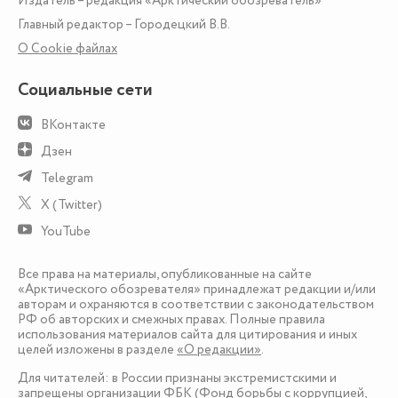
Издатель – редакция «Арктический обозреватель»
Главный редактор – Городецкий В.В.
О Сookie файлах
Социальные сети
ВКонтакте
Дзен
Telegram
X (Twitter)
YouTube
Все права на материалы, опубликованные на сайте
«Арктического обозревателя» принадлежат редакции и/или
авторам и охраняются в соответствии с законодательством
РФ об авторских и смежных правах. Полные правила
использования материалов сайта для цитирования и иных
целей изложены в разделе
«О редакции»
.
Для читателей: в России признаны экстремистскими и
запрещены организации ФБК (Фонд борьбы с коррупцией,