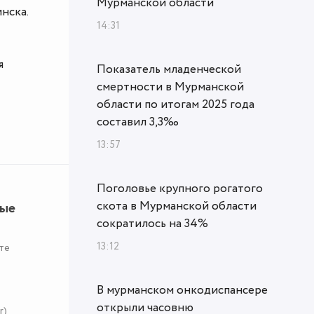
Мурманской области
нска.
14:31
я
Показатель младенческой
смертности в Мурманской
области по итогам 2025 года
составил 3,3‰
13:57
Поголовье крупного рогатого
скота в Мурманской области
ные
сократилось на 34%
13:12
те
В мурманском онкодиспансере
открыли часовню
r)