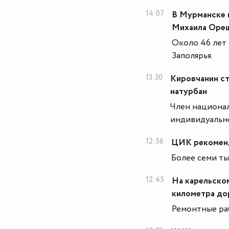
14:07
В Мурманске 
Михаила Оре
Около 46 лет
Заполярья.
13:30
Кировчанин ст
натурбан
Член национал
индивидуально
12:56
ЦИК рекоменд
Более семи т
12:45
На карельском
километра до
Ремонтные ра