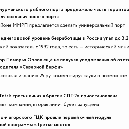
мурманского рыбного порта предложило часть террито
ля создания нового порта
айоне ММРП предлагается сделать универсальный порт
реднегодовой уровень безработицы в России упал до 3,
кий показатель с 1992 года, то есть — исторический мин
ор Поморья Орлов ещё не получал уведомления об отст
водителя «Северной Верфи»
ассказал изданию 29.ру, комментируя слухи о возможном
otal: третья линия «Арктик СПГ-2» приостановлена
авы компании, вторая линия будет запущена
ончегорского ГЦК прошли первый очный модуль
ной программы «Третье место»