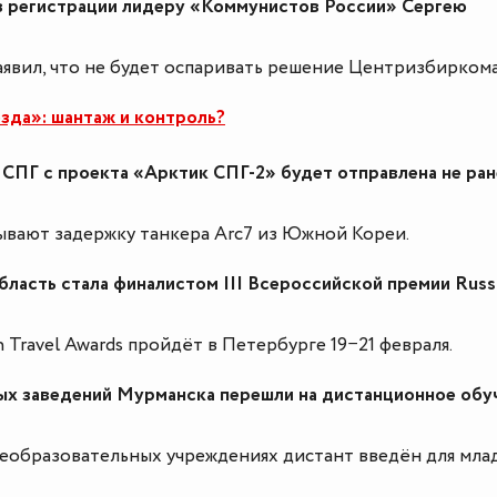
в регистрации лидеру «Коммунистов России» Сергею
явил, что не будет оспаривать решение Центризбиркома
зда»: шантаж и контроль?
 СПГ с проекта «Арктик СПГ-2» будет отправлена не ран
вают задержку танкера Arc7 из Южной Кореи.
ласть стала финалистом III Всероссийской премии Russ
n Travel Awards пройдёт в Петербурге 19−21 февраля.
ых заведений Мурманска перешли на дистанционное обу
необразовательных учреждениях дистант введён для мла