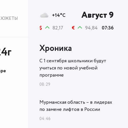
Август 9
+14°C
СЮЖЕТЫ
$
82,17
€
94,84
07:36
Хроника
24г
С 1 сентября школьники будут
учиться по новой учебной
оре
программе
08:29
Мурманская область – в лидерах
по замене лифтов в России
04:46