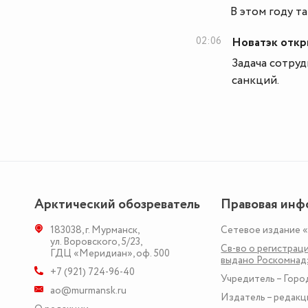
В этом году 
02:06
Новатэк откр
Задача сотру
санкций.
Арктический обозреватель
Правовая инф
183038
,
г. Мурманск
,
Сетевое издание 
ул. Воровского, 5/23
,
Св-во о регистраци
ГДЦ «Меридиан», оф. 500
выдано Роскомна
+7 (921) 724-96-40
Учредитель – Горо
ao@murmansk.ru
Издатель – редакц