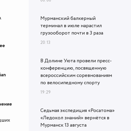
00:00
.
Мурманский балкерный
терминал в июле нарастил
грузооборот почти в 3 раза
20:13
ее
В Долине Уюта провели пресс-
конференцию, посвященную
ian
всероссийским соревнованиям
по велосипедному спорту
19:29
чение
Седьмая экспедиция «Росатома»
«Ледокол знаний» вернётся в
дших
Мурманск 13 августа