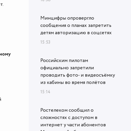
т.
Минцифры опровергло
сообщения о планах запретить
детям авторизацию в соцсетях
15:53
нному
Российским пилотам
официально запретили
проводить фото- и видеосъёмку
из кабины во время полётов
15:14
й
Ростелеком сообщил о
сложностях с доступом в
интернет у части абонентов