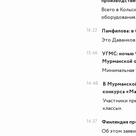
производств
Всего в Кольс
оборудования.
16:22
Памфилова: в
Это Даванков
15:46
УГМС: ночью 9
Мурманской о
Минимальная т
14:48
В Мурманской
конкурса «Ма
Участники пр
классы».
14:37
Финляндия про
Об этом заяв