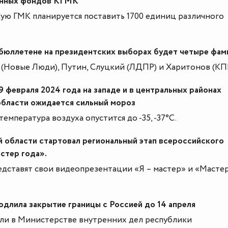
енных фондов КГМК
кую ГМК планируется поставить 1700 единиц различного
 бюллетене на президентских выборах будет четыре фам
 (Новые Люди), Путин, Слуцкий (ЛДПР) и Харитонов (КП
 февраля 2024 года на западе и в центральных районах
бласти ожидается сильный мороз
емпература воздуха опустится до -35, -37°С.
 области стартовал региональный этап всероссийского
стер года».
едставят свои видеопрезентации «Я – мастер» и «Масте
длила закрытие границы с Россией до 14 апреля
или в Министерстве внутренних дел республики