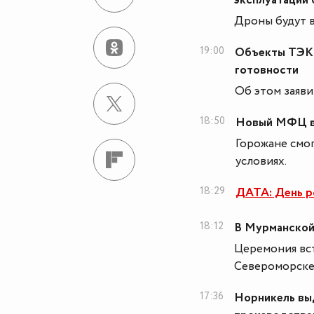
эксплуатации
Дроны будут в
19:00
Объекты ТЭК 
готовности
Об этом заяв
18:50
Новый МФЦ в 
Горожане смог
условиях.
18:29
ДАТА: День р
18:12
В Мурманской 
Церемония вс
Североморске
17:36
Норникель выд