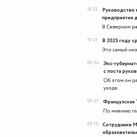
10:32
Руководство 
предприятия д
В Северном р
10:23
В 2023 году с
Это самый низ
09:54
Экс-губернат
с поста руко
Об этом он р
уходе.
09:27
Французская T
По мнению гл
09:15
Сотрудники М
образователь