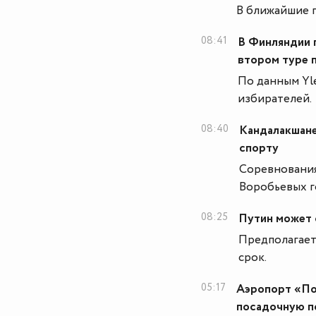
В ближайшие г
08:41
В Финляндии 
втором туре 
По данным Yl
избирателей.
08:40
Кандалакшане
спорту
Соревнования
Воробьевых г
08:25
Путин может 
Предполагает
срок.
05:17
Аэропорт «По
посадочную п