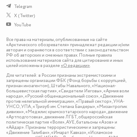
Telegram
X (Twitter)
YouTube
Все права на материалы, опубликованные на сайте
«Арктического обозревателя» принадлежат редакции и/или
авторам и охраняются в соответствии с законодательством
РФ об авторских и смежных правах. Полные правила
использования материалов сайта для цитирования и иных
целей изложены в разделе
«О редакции»
.
Для читателей: в России признаны экстремистскими и
запрещены организации ФБК (Фонд борьбы с коррупцией,
признан иноагентом), Штабы Навального, «Национал-
большевистская партия», «Свидетели Иеговы», «Армия воли
народа», «Русский общенациональный союз», «Движение
против нелегальной иммиграции», «Правый сектор», УНА-
УНСО, УПА, «Тризуб им. Степана Бандеры», «Мизантропик
дивижн», «Меджлис крымскотатарского народа», движение
«Артподготовка», движение ЛГБТ, общероссийская
политическая партия «Воля», АУЕ, батальоны «Азов» и
«Айдар». Признаны террористическими и запрещены:
«Движение Талибан», «Имарат Кавказ», «Исламское