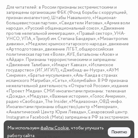
Для читателей: в России признаны экстремистскими и
запрещены организации ФБК (Фонд борьбы с коррупцией,
признан иноагентом), Штабы Навального, «Национал-
большевистская партия», «Свидетели Иеговы», «Армия воли
народа», «Русский общенациональный союз», «Движение
против нелегальной иммиграции», «Правый сектор», УНА-
УНСО, УПА, «Тризуб им. Степана Бандеры», «Мизантропик
дивижн», «Меджлис крымскотатарского народа», движение
«Артподготовка», движение ЛГБТ, общероссийская
политическая партия «Воля», АУЕ, батальоны «Азов» и
«Айдар». Признаны террористическими и запрещены:
«Движение Талибан», «Имарат Кавказ», «Исламское
государство» (ИГ, ИГИЛ), «Джебхад-ан-Нусра», «АУМ
Синрике», «Братья-мусульмане», «Аль-Каида в странах
исламского Магриба», «Сеть», «Колумбайн». В РФ признана
нежелательной деятельность «Открытой России», издания
«Проект Медиа». СМИ-иноагентами признаны: телеканал
«Дождь», «Медуза», «Важные истории», «Голос Америки»,
радио «Свобода», The Insider, «Медиазона», ОВД-инфо.
Иноагентами признаны общество/центр «Мемориал»,
«Аналитический Центр Юрия Левады», Сахаровский центр.
Instagram и Facebook (Metа) запрещены в РФ за экстремизм.
Мы используем
файлы Cookie
, чтобы улучшать
Содержимое сайта предназначено для детей
Понятно
16 +
работу сайта.
старше 16 лет