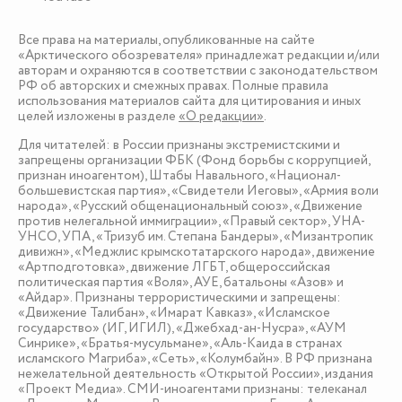
Все права на материалы, опубликованные на сайте
«Арктического обозревателя» принадлежат редакции и/или
авторам и охраняются в соответствии с законодательством
РФ об авторских и смежных правах. Полные правила
использования материалов сайта для цитирования и иных
целей изложены в разделе
«О редакции»
.
Для читателей: в России признаны экстремистскими и
запрещены организации ФБК (Фонд борьбы с коррупцией,
признан иноагентом), Штабы Навального, «Национал-
большевистская партия», «Свидетели Иеговы», «Армия воли
народа», «Русский общенациональный союз», «Движение
против нелегальной иммиграции», «Правый сектор», УНА-
УНСО, УПА, «Тризуб им. Степана Бандеры», «Мизантропик
дивижн», «Меджлис крымскотатарского народа», движение
«Артподготовка», движение ЛГБТ, общероссийская
политическая партия «Воля», АУЕ, батальоны «Азов» и
«Айдар». Признаны террористическими и запрещены:
«Движение Талибан», «Имарат Кавказ», «Исламское
государство» (ИГ, ИГИЛ), «Джебхад-ан-Нусра», «АУМ
Синрике», «Братья-мусульмане», «Аль-Каида в странах
исламского Магриба», «Сеть», «Колумбайн». В РФ признана
нежелательной деятельность «Открытой России», издания
«Проект Медиа». СМИ-иноагентами признаны: телеканал