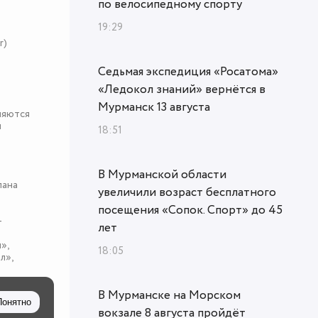
по велосипедному спорту
19:29
r)
Седьмая экспедиция «Росатома»
«Ледокол знаний» вернётся в
Мурманск 13 августа
няются
я
18:51
В Мурманской области
пана
увеличили возраст бесплатного
посещения «Сопок. Спорт» до 45
-
лет
»,
18:05
л»,
В Мурманске на Морском
Понятно
вокзале 8 августа пройдёт