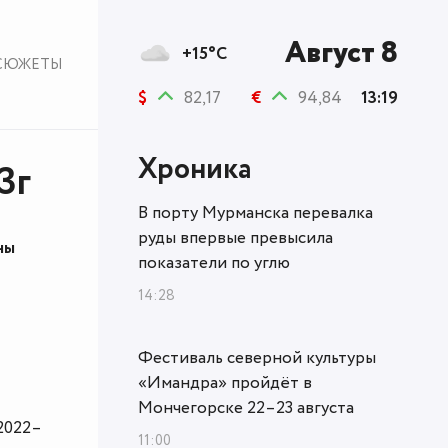
Август 8
+15°C
СЮЖЕТЫ
$
82,17
€
94,84
13:19
Хроника
3г
В порту Мурманска перевалка
руды впервые превысила
ны
показатели по углю
14:28
Фестиваль северной культуры
«Имандра» пройдёт в
Мончегорске 22–23 августа
2022–
11:00