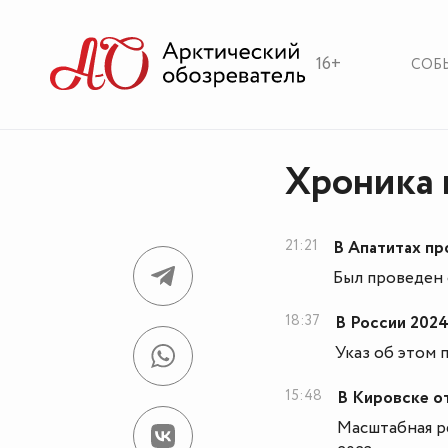
16+
СОБ
Хроника 
21:21
В Апатитах пр
Был проведен 
18:37
В России 2024
Указ об этом 
15:48
В Кировске о
Масштабная р