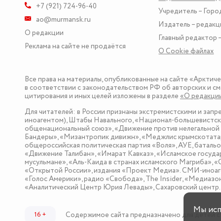
+7 (921) 724-96-40
Учредитель – Горо
ao@murmansk.ru
Издатель – редакц
О редакции
Главный редактор –
Реклама на сайте не продаётся
О Сookie файлах
Все права на материалы, опубликованные на сайте «Арктич
в соответствии с законодательством РФ об авторских и см
цитирования и иных целей изложены в разделе
«О редакци
Для читателей: в России признаны экстремистскими и зап
иноагентом), Штабы Навального, «Национал-большевистска
общенациональный союз», «Движение против нелегальной 
Бандеры», «Мизантропик дивижн», «Меджлис крымскотатар
общероссийская политическая партия «Воля», АУЕ, баталь
«Движение Талибан», «Имарат Кавказ», «Исламское госуда
мусульмане», «Аль-Каида в странах исламского Магриба», 
«Открытой России», издания «Проект Медиа». СМИ-иноаге
«Голос Америки», радио «Свобода», The Insider, «Медиа
«Аналитический Центр Юрия Левады», Сахаровский центр. I
Мы ис
Содержимое сайта предназначено для детей с
16 +