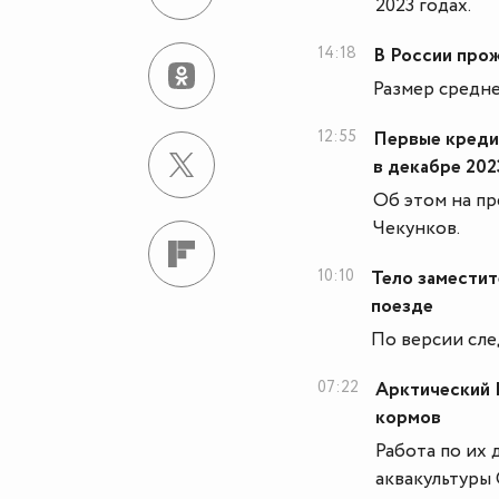
2023 годах.
14:18
В России прож
Размер средней
12:55
Первые креди
в декабре 202
Об этом на пр
Чекунков.
10:10
Тело заместит
поезде
По версии сле
07:22
Арктический 
кормов
Работа по их
аквакультуры