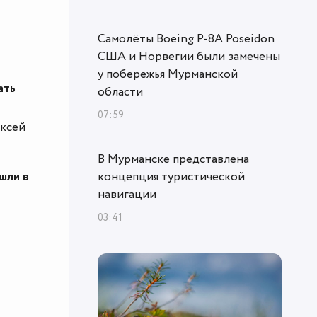
Самолёты Boeing P-8A Poseidon
США и Норвегии были замечены
у побережья Мурманской
ать
области
07:59
ексей
В Мурманске представлена
шли в
концепция туристической
навигации
03:41