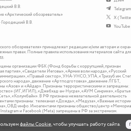
Дзен
децкий В.В.
Telegram
ия «Арктический обозреватель»
X (Twitte
 Городецкий В.В.
YouTube
еского обозревателя» принадлежат редакции и/или авторам и охра
ежных правах. Полные правила использования материалов сайта дл
и»
.
рещены организации ФБК (Фонд борьбы с коррупцией, признан
я партия», «Свидетели Иеговы», «Армия воли народа», «Русский
иммиграции», «Правый сектор», УНА-УНСО, УПА, «Тризуб им. Сте
ского народа», движение «Артподготовка», движение ЛГБТ,
оны «Азов» и «Айдар». Признаны террористическими и запрещены:
рство» (ИГ, ИГИЛ), «Джебхад-ан-Нусра», «АУМ Синрике», «Братья
«Сеть», «Колумбайн». В РФ признана нежелательной деятельность
нтами признаны: телеканал «Дождь», «Медуза», «Важные истории
зона», ОВД-инфо. Иноагентами признаны общество/центр «Мемориа
nstagram и Facebook (Metа) запрещены в РФ за экстремизм.
пользуем
файлы Cookie
, чтобы улучшать работу сайта.
тарше 16 лет