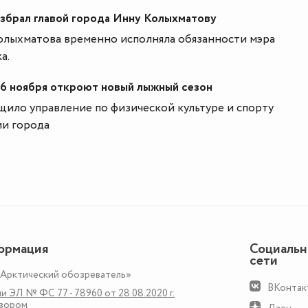
збрал главой города Инну Колыхматову
олыхматова временно исполняла обязанности мэра
а.
26 ноября откроют новый лыжный сезон
щило управление по физической культуре и спорту
и города
ормация
Социаль
сети
«Арктический обозреватель»
ВКонтак
и ЭЛ № ФС 77 - 78960 от 28.08.2020 г.
дзором