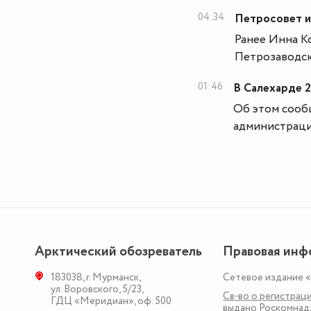
04:34
Петросовет и
Ранее Инна К
Петрозаводск
01:46
В Салехарде 
Об этом сооб
администраци
Арктический обозреватель
Правовая инф
183038
,
г. Мурманск
,
Сетевое издание 
ул. Воровского, 5/23
,
Св-во о регистраци
ГДЦ «Меридиан», оф. 500
выдано Роскомна