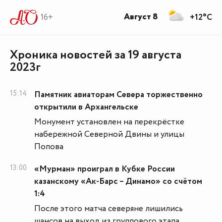
Август 8
16+
+12°C
Хроника новостей за 19 августа
2023г
15:14
Памятник авиаторам Севера торжественно
открытили в Архангельске
Монумент установлен на перекрёстке
набережной Северной Двины и улицы
Попова
13:00
«Мурман» проиграл в Кубке России
казанскому «Ак-Барс – Динамо» со счётом
1:4
После этого матча северяне лишились
шансов на выход из группового этапа