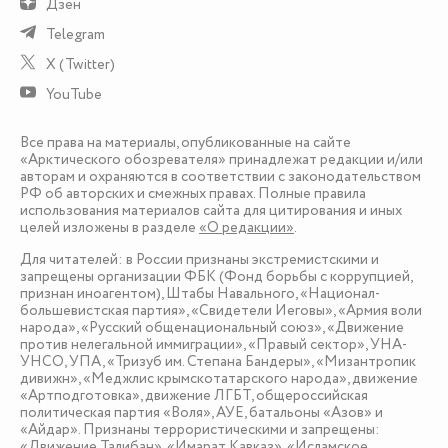
Дзен
Telegram
X (Twitter)
YouTube
Все права на материалы, опубликованные на сайте
«Арктического обозревателя» принадлежат редакции и/или
авторам и охраняются в соответствии с законодательством
РФ об авторских и смежных правах. Полные правила
использования материалов сайта для цитирования и иных
целей изложены в разделе
«О редакции»
.
Для читателей: в России признаны экстремистскими и
запрещены организации ФБК (Фонд борьбы с коррупцией,
признан иноагентом), Штабы Навального, «Национал-
большевистская партия», «Свидетели Иеговы», «Армия воли
народа», «Русский общенациональный союз», «Движение
против нелегальной иммиграции», «Правый сектор», УНА-
УНСО, УПА, «Тризуб им. Степана Бандеры», «Мизантропик
дивижн», «Меджлис крымскотатарского народа», движение
«Артподготовка», движение ЛГБТ, общероссийская
политическая партия «Воля», АУЕ, батальоны «Азов» и
«Айдар». Признаны террористическими и запрещены:
«Движение Талибан», «Имарат Кавказ», «Исламское