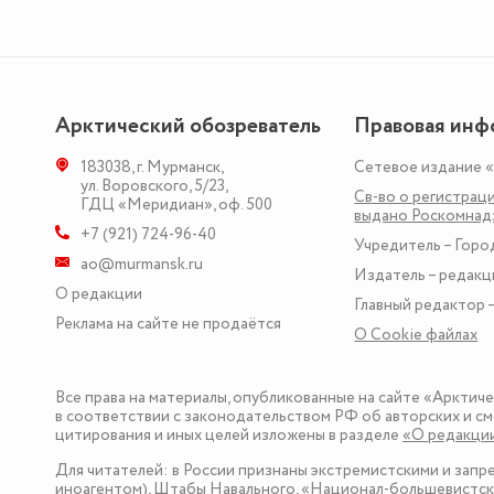
Арктический обозреватель
Правовая инф
183038
,
г. Мурманск
,
Сетевое издание 
ул. Воровского, 5/23
,
Св-во о регистраци
ГДЦ «Меридиан», оф. 500
выдано Роскомна
+7 (921) 724-96-40
Учредитель – Горо
ao@murmansk.ru
Издатель – редакц
О редакции
Главный редактор –
Реклама на сайте не продаётся
О Сookie файлах
Все права на материалы, опубликованные на сайте «Арктич
в соответствии с законодательством РФ об авторских и см
цитирования и иных целей изложены в разделе
«О редакци
Для читателей: в России признаны экстремистскими и зап
иноагентом), Штабы Навального, «Национал-большевистска