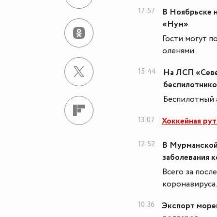
17:57
В Ноябрьске 
«Нум»
Гости могут п
оленями.
15:44
На ЛСП «Севе
беспилотнико
Беспилотный 
13:07
Хоккейная рут
12:52
В Мурманской 
заболевания 
Всего за посл
коронавируса.
10:36
Экспорт мореп