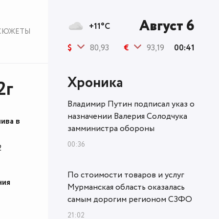
Август 6
+11°C
СЮЖЕТЫ
$
80,93
€
93,19
00:41
Хроника
2г
Владимир Путин подписал указ о
назначении Валерия Солодчука
ива в
замминистра обороны
00:36
2
По стоимости товаров и услуг
ния
Мурманская область оказалась
самым дорогим регионом СЗФО
21:02