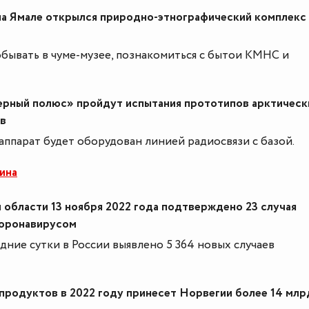
на Ямале открылся природно-этнографический комплекс
обывать в чуме-музее, познакомиться с бытои КМНС и
рный полюс» пройдут испытания прототипов арктическ
в
аппарат будет оборудован линией радиосвязи с базой.
ина
области 13 ноября 2022 года подтверждено 23 случая
коронавирусом
едние сутки в России выявлено 5 364 новых случаев
родуктов в 2022 году принесет Норвегии более 14 млр