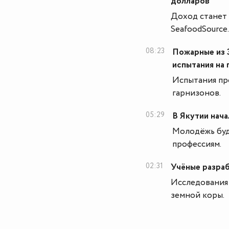
долларов
Доход станет 
SeafoodSource.
08:23
Пожарные из 
испытания на
Испытания пр
гарнизонов.
05:29
В Якутии нача
Молодёжь буду
профессиям.
02:31
Учёные разра
Исследования
земной коры.