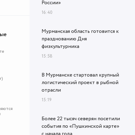
России»
16:40
Мурманская область готовится к
ные
празднованию Дня
физкультурника
те
15:58
В Мурманске стартовал крупный
r)
логистический проект в рыбной
отрасли
15:19
няются
я
Более 22 тысяч северян посетили
события по «Пушкинской карте»
с начала года