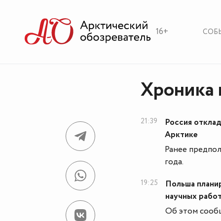
16+
СОБ
Хроника 
21:39
Россия отклад
Арктике
Ранее предпол
года.
19:25
Польша плани
научных работ
Об этом сообщ