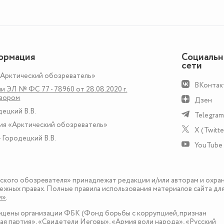
ормация
Социаль
сети
«Арктический обозреватель»
ВКонтак
и ЭЛ № ФС 77 - 78960 от 28.08.2020 г.
дзором
Дзен
децкий В.В.
Telegram
ия «Арктический обозреватель»
X (Twitte
 Городецкий В.В.
YouTube
еского обозревателя» принадлежат редакции и/или авторам и охра
ежных правах. Полные правила использования материалов сайта дл
и»
.
рещены организации ФБК (Фонд борьбы с коррупцией, признан
я партия», «Свидетели Иеговы», «Армия воли народа», «Русский