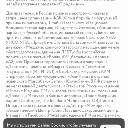
целей изложены в разделе
«О редакции»
.
Для читателей: в России признаны экстремистскими и
запрещены организации ФБК (Фонд борьбы с коррупцией,
признан иноагентом), Штабы Навального, «Национал-
большевистская партия», «Свидетели Иеговы», «Армия воли
народа», «Русский общенациональный союз», «Движение
против нелегальной иммиграции», «Правый сектор», УНА-
УНСО, УПА, «Тризуб им. Степана Бандеры», «Мизантропик
дивижн», «Меджлис крымскотатарского народа», движение
«Артподготовка», движение ЛГБТ, общероссийская
политическая партия «Воля», АУЕ, батальоны «Азов» и
«Айдар». Признаны террористическими и запрещены:
«Движение Талибан», «Имарат Кавказ», «Исламское
государство» (ИГ, ИГИЛ), «Джебхад-ан-Нусра», «АУМ
Синрике», «Братья-мусульмане», «Аль-Каида в странах
исламского Магриба», «Сеть», «Колумбайн». В РФ признана
нежелательной деятельность «Открытой России», издания
«Проект Медиа». СМИ-иноагентами признаны: телеканал
«Дождь», «Медуза», «Важные истории», «Голос Америки»,
радио «Свобода», The Insider, «Медиазона», ОВД-инфо.
Иноагентами признаны общество/центр «Мемориал»,
«Аналитический Центр Юрия Левады», Сахаровский центр.
Instagram и Facebook (Metа) запрещены в РФ за экстремизм.
Мы используем
файлы Cookie
, чтобы улучшать