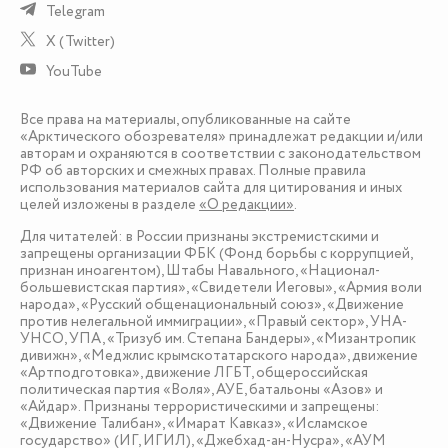
Telegram
X (Twitter)
YouTube
Все права на материалы, опубликованные на сайте
«Арктического обозревателя» принадлежат редакции и/или
авторам и охраняются в соответствии с законодательством
РФ об авторских и смежных правах. Полные правила
использования материалов сайта для цитирования и иных
целей изложены в разделе
«О редакции»
.
Для читателей: в России признаны экстремистскими и
запрещены организации ФБК (Фонд борьбы с коррупцией,
признан иноагентом), Штабы Навального, «Национал-
большевистская партия», «Свидетели Иеговы», «Армия воли
народа», «Русский общенациональный союз», «Движение
против нелегальной иммиграции», «Правый сектор», УНА-
УНСО, УПА, «Тризуб им. Степана Бандеры», «Мизантропик
дивижн», «Меджлис крымскотатарского народа», движение
«Артподготовка», движение ЛГБТ, общероссийская
политическая партия «Воля», АУЕ, батальоны «Азов» и
«Айдар». Признаны террористическими и запрещены:
«Движение Талибан», «Имарат Кавказ», «Исламское
государство» (ИГ, ИГИЛ), «Джебхад-ан-Нусра», «АУМ