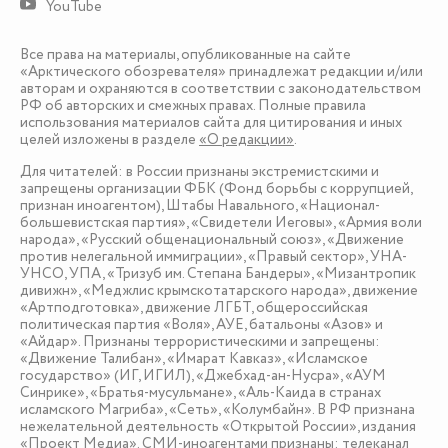
YouTube
Все права на материалы, опубликованные на сайте
«Арктического обозревателя» принадлежат редакции и/или
авторам и охраняются в соответствии с законодательством
РФ об авторских и смежных правах. Полные правила
использования материалов сайта для цитирования и иных
целей изложены в разделе
«О редакции»
.
Для читателей: в России признаны экстремистскими и
запрещены организации ФБК (Фонд борьбы с коррупцией,
признан иноагентом), Штабы Навального, «Национал-
большевистская партия», «Свидетели Иеговы», «Армия воли
народа», «Русский общенациональный союз», «Движение
против нелегальной иммиграции», «Правый сектор», УНА-
УНСО, УПА, «Тризуб им. Степана Бандеры», «Мизантропик
дивижн», «Меджлис крымскотатарского народа», движение
«Артподготовка», движение ЛГБТ, общероссийская
политическая партия «Воля», АУЕ, батальоны «Азов» и
«Айдар». Признаны террористическими и запрещены:
«Движение Талибан», «Имарат Кавказ», «Исламское
государство» (ИГ, ИГИЛ), «Джебхад-ан-Нусра», «АУМ
Синрике», «Братья-мусульмане», «Аль-Каида в странах
исламского Магриба», «Сеть», «Колумбайн». В РФ признана
нежелательной деятельность «Открытой России», издания
«Проект Медиа». СМИ-иноагентами признаны: телеканал