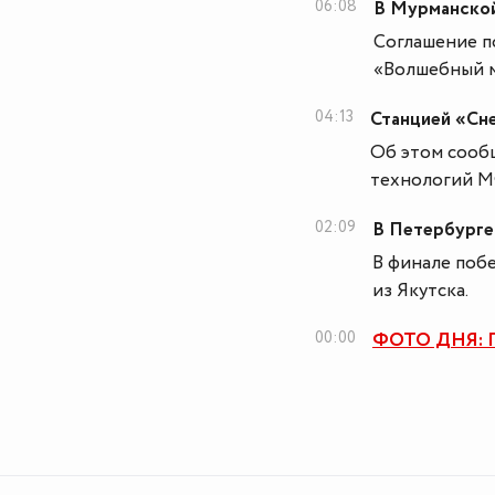
06:08
В Мурманской
Соглашение п
«Волшебный 
04:13
Станцией «Сне
Об этом сооб
технологий 
02:09
В Петербурге
В финале поб
из Якутска.
00:00
ФОТО ДНЯ: П