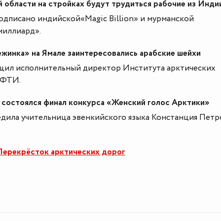
 области на стройках будут трудиться рабочие из Инди
одписано индийской«Magic Billion» и мурманской
миллиард».
жинка» на Ямале заинтересовались арабские шейхи
щил исполнительный директор Института арктических
МФТИ.
 состоялся финал конкурса «Женский голос Арктики»
едила учительница эвенкийского языка Констанция Петр
ерекрёсток арктических дорог