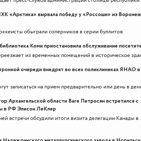
щает пресс-служба администрации столицы республики.
ХК «Арктика» вырвала победу у «Россоши» из Вороне
ккеисты обыграли соперников в серии буллитов.
 библиотека Коми приостановила обслуживание посетит
реезжает из временных помещений в историческое зда
тронной очереди внедрят во всех поликлиниках ЯНАО в
ут записаться на прием предварительно или день в день
ор Архангельской области Ваге Петросян встретился с
ы в РФ Элисон ЛеКлер
чей встречи обсудили итоги визита делегации Канады в
и Надеждинского металлургического завода в Норильск