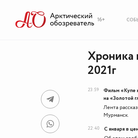
16+
СОБ
Хроника 
2021г
23:59
Фильм «Купе 
на «Золотой 
Лента расска
Мурманск.
22:40
С января в ц