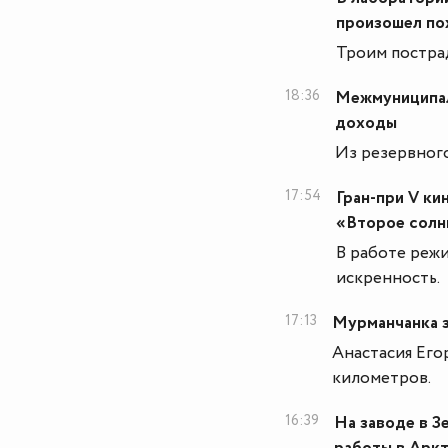
произошел по
Троим постра
18:36
Межмуниципал
доходы
Из резервного
17:54
Гран-при V ки
«Второе солн
В работе реж
искренность.
17:13
Мурманчанка з
Анастасия Его
километров.
16:39
На заводе в З