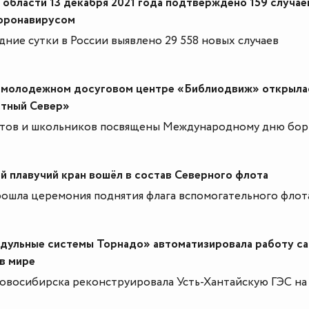
области 13 декабря 2021 года подтверждено 159 случае
коронавирусом
едние сутки в России выявлено 29 558 новых случаев
 молодежном досуговом центре «Библиодвиж» открыла
стный Север»
нтов и школьников посвящены Международному дню бор
 плавучий кран вошёл в состав Северного флота
ошла церемония поднятия флага вспомогательного флот
дульные системы Торнадо» автоматизировала работу с
в мире
овосибирска реконструировала Усть-Хантайскую ГЭС на