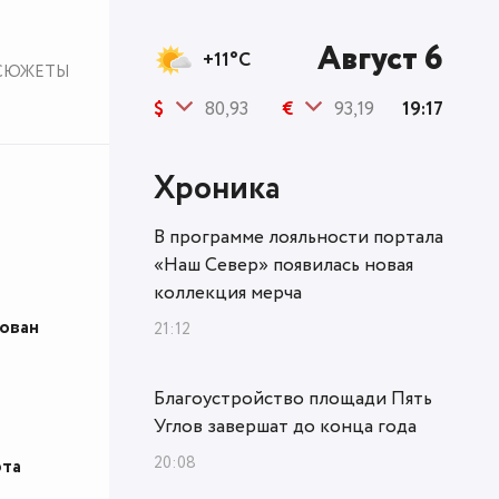
Август 6
+11°C
СЮЖЕТЫ
$
80,93
€
93,19
19:17
Хроника
В программе лояльности портала
«Наш Север» появилась новая
коллекция мерча
ован
21:12
Благоустройство площади Пять
Углов завершат до конца года
20:08
рта