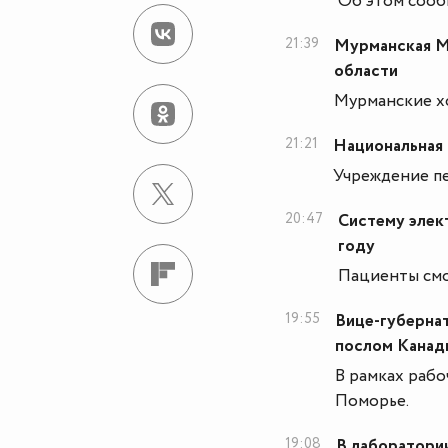
Об этом сооб
21:39
Мурманская М
области
Мурманские хо
21:21
Национальная
Учреждение пе
20:47
Систему элек
году
Пациенты смог
19:55
Вице-губернат
послом Канад
В рамках рабо
Поморье.
19:08
В лаборатори