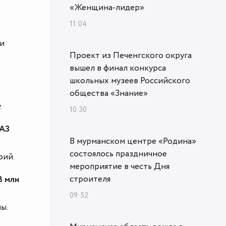
«Женщина‑лидер»
11:04
ии
Проект из Печенгского округа
вышел в финал конкурса
школьных музеев Российского
общества «Знание»
.
10:30
 АЗ
В мурманском центре «Родина»
состоялось праздничное
рий.
мероприятие в честь Дня
строителя
3 млн
09:52
ы.