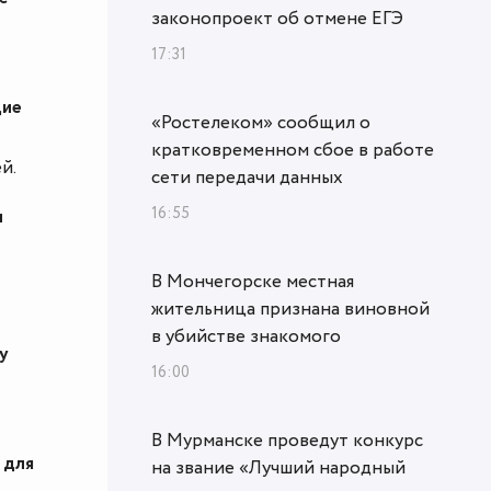
законопроект об отмене ЕГЭ
17:31
щие
«Ростелеком» сообщил о
кратковременном сбое в работе
й.
сети передачи данных
16:55
м
В Мончегорске местная
жительница признана виновной
в убийстве знакомого
у
16:00
В Мурманске проведут конкурс
 для
на звание «Лучший народный