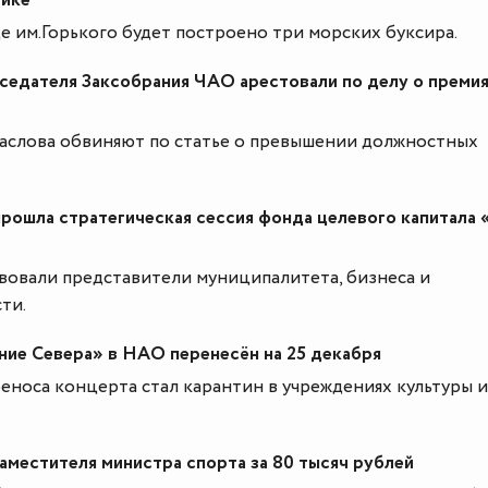
тике
де им.Горького будет построено три морских буксира.
седателя Заксобрания ЧАО арестовали по делу о преми
аслова обвиняют по статье о превышении должностных
рошла стратегическая сессия фонда целевого капитала
твовали представители муниципалитета, бизнеса и
ти.
ние Севера» в НАО перенесён на 25 декабря
носа концерта стал карантин в учреждениях культуры и
аместителя министра спорта за 80 тысяч рублей