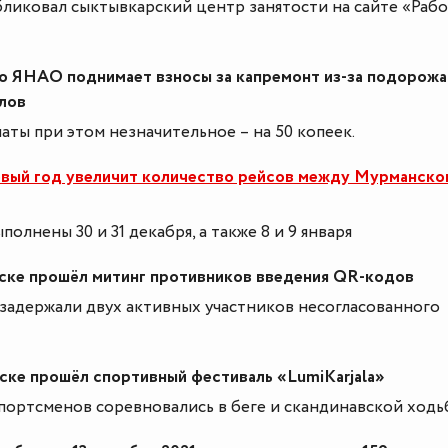
ликовал сыктывкарский центр занятости на сайте «Рабо
о ЯНАО поднимает взносы за капремонт из-за подорожа
лов
ты при этом незначительное – на 50 копеек.
овый год увеличит количество рейсов между Мурманско
полнены 30 и 31 декабря, а также 8 и 9 января
ске прошёл митинг противников введения QR-кодов
задержали двух активных участников несогласованного
ске прошёл спортивный фестиваль «LumiKarjala»
портсменов соревновались в беге и скандинавской ходь