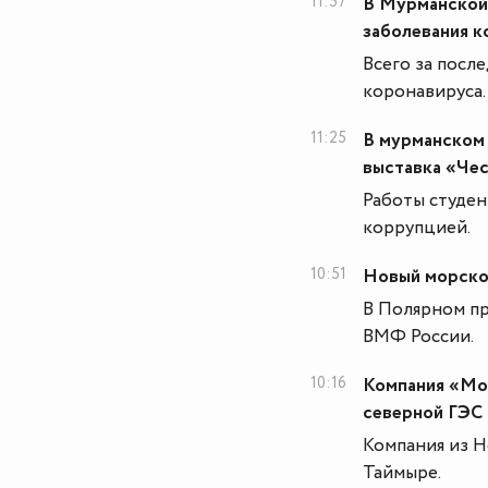
11:57
В Мурманской 
заболевания 
Всего за посл
коронавируса.
11:25
В мурманском
выставка «Че
Работы студе
коррупцией.
10:51
Новый морской
В Полярном пр
ВМФ России.
10:16
Компания «Мо
северной ГЭС 
Компания из Н
Таймыре.