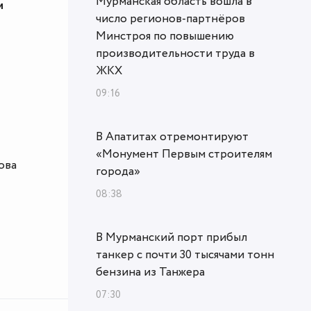
Мурманская область вошла в
и
число регионов-партнёров
Минстроя по повышению
производительности труда в
ЖКХ
09:16
В Апатитах отремонтируют
«Монумент Первым строителям
ова
города»
08:38
В Мурманский порт прибыл
танкер с почти 30 тысячами тонн
бензина из Танжера
07:30