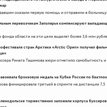
жар
давшим оказали первую помощь и отправили в больницу.
ьным перевозчикам Заполярья компенсируют выпадаю
 фонда области на эти цели выделят более 3,6 млн рубле
нофестиваля стран Арктики «Arctic Open» получил филь
це»
иссера Рината Ташимова жюри отметило самобытность и
авоевала бронзовую медаль на Кубке России по биатлон
рова финишировала третьей в спринте на дистанции 7,5
еленодольске торжественно заложили корпуса буксиров