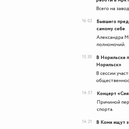
работы в Арк
Всего на заво
16:02
Бывшего пред
самому себе
Александра М
полномочий.
15:30
В Норильске п
Норильск»
В сессии учас
общественнос
14:57
Концерт «Сия
Причиной пере
спорта.
14:21
В Коми ищут з