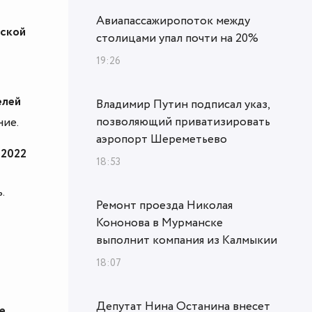
Авиапассажиропоток между
жской
столицами упал почти на 20%
19:26
елей
Владимир Путин подписал указ,
позволяющий приватизировать
ние.
аэропорт Шереметьево
 2022
18:53
.
Ремонт проезда Николая
Кононова в Мурманске
выполнит компания из Калмыкии
18:07
Депутат Нина Останина внесет
е