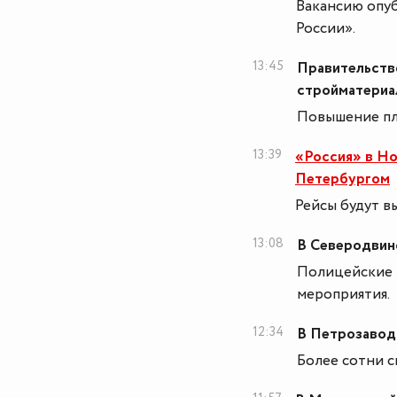
Вакансию опуб
России».
13:45
Правительств
стройматериа
Повышение пла
13:39
«Россия» в Н
Петербургом
Рейсы будут вы
13:08
В Северодвин
Полицейские 
мероприятия.
12:34
В Петрозавод
Более сотни с