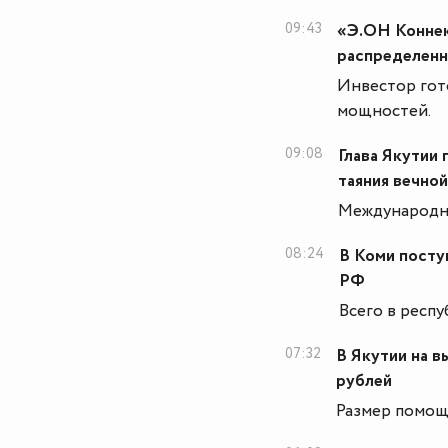
09:43
«Э.ОН Коннек
распределенн
Инвестор гот
мощностей.
09:08
Глава Якутии
таяния вечно
Международны
08:24
В Коми поступ
РФ
Всего в респ
07:32
В Якутии на в
рублей
Размер помощи