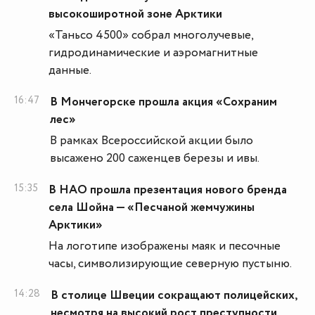
высокоширотной зоне Арктики
«Таньсо 4500» собрал многолучевые,
гидродинамические и аэромагнитные
данные.
16:47
В Мончегорске прошла акция «Сохраним
лес»
В рамках Всероссийской акции было
высажено 200 саженцев березы и ивы.
15:35
В НАО прошла презентация нового бренда
села Шойна — «Песчаной жемчужины
Арктики»
На логотипе изображены маяк и песочные
часы, символизирующие северную пустыню.
14:28
В столице Швеции сокращают полицейских,
несмотря на высокий рост преступности