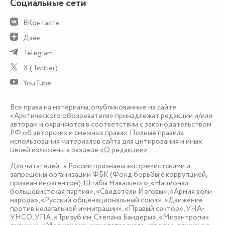
Социальные сети
ВКонтакте
Дзен
Telegram
X (Twitter)
YouTube
Все права на материалы, опубликованные на сайте
«Арктического обозревателя» принадлежат редакции и/или
авторам и охраняются в соответствии с законодательством
РФ об авторских и смежных правах. Полные правила
использования материалов сайта для цитирования и иных
целей изложены в разделе
«О редакции»
.
Для читателей: в России признаны экстремистскими и
запрещены организации ФБК (Фонд борьбы с коррупцией,
признан иноагентом), Штабы Навального, «Национал-
большевистская партия», «Свидетели Иеговы», «Армия воли
народа», «Русский общенациональный союз», «Движение
против нелегальной иммиграции», «Правый сектор», УНА-
УНСО, УПА, «Тризуб им. Степана Бандеры», «Мизантропик