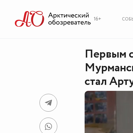
16+
СОБ
Первым 
Мурманс
стал Арт