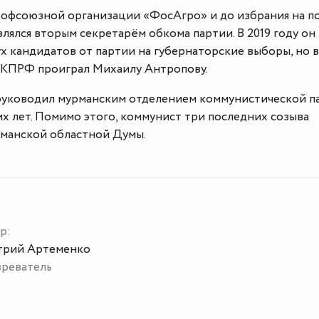
рофсоюзной организации «ФосАгро» и до избрания на п
влялся вторым секретарём обкома партии. В 2019 году он
ух кандидатов от партии на губернаторские выборы, но 
х КПРФ проиграл Михаилу Антропову.
руководил мурманским отделением коммунистической п
х лет. Помимо этого, коммунист три последних созыва
рманской областной Думы.
р:
рий Артеменко
реватель