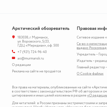
Арктический обозреватель
Правовая инф
183038
,
г. Мурманск
,
Сетевое издание 
ул. Воровского, 5/23
,
Св-во о регистраци
ГДЦ «Меридиан», оф. 500
выдано Роскомна
+7 (921) 724-96-40
Учредитель – Горо
ao@murmansk.ru
Издатель – редакц
О редакции
Главный редактор –
Реклама на сайте не продаётся
О Сookie файлах
Все права на материалы, опубликованные на сайте «Арктич
в соответствии с законодательством РФ об авторских и см
цитирования и иных целей изложены в разделе
«О редакци
Для читателей: в России признаны экстремистскими и зап