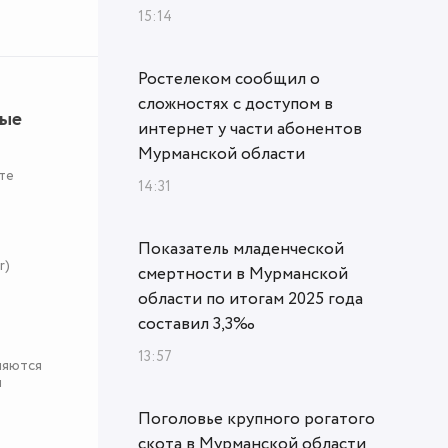
15:14
Ростелеком сообщил о
сложностях с доступом в
ные
интернет у части абонентов
Мурманской области
те
14:31
Показатель младенческой
r)
смертности в Мурманской
области по итогам 2025 года
составил 3,3‰
13:57
няются
я
Поголовье крупного рогатого
скота в Мурманской области