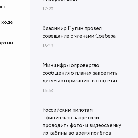
ост
17:20
в ходе
Владимир Путин провел
совещание с членами Совбеза
артии
16:38
Минцифры опровергло
сообщения о планах запретить
детям авторизацию в соцсетях
15:53
Российским пилотам
официально запретили
проводить фото- и видеосъёмку
из кабины во время полётов