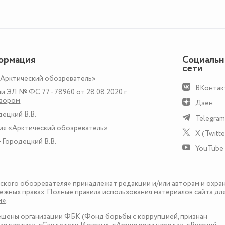
ормация
Социаль
сети
«Арктический обозреватель»
ВКонтак
и ЭЛ № ФС 77 - 78960 от 28.08.2020 г.
дзором
Дзен
децкий В.В.
Telegram
ия «Арктический обозреватель»
X (Twitte
 Городецкий В.В.
YouTube
еского обозревателя» принадлежат редакции и/или авторам и охра
ежных правах. Полные правила использования материалов сайта дл
и»
.
рещены организации ФБК (Фонд борьбы с коррупцией, признан